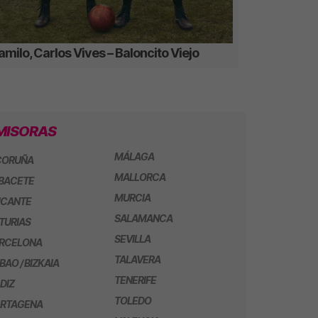
milo, Carlos Vives – Baloncito Viejo
MISORAS
MÁLAGA
CORUÑA
MALLORCA
BACETE
MURCIA
ICANTE
SALAMANCA
TURIAS
SEVILLA
RCELONA
TALAVERA
LBAO / BIZKAIA
TENERIFE
DIZ
TOLEDO
RTAGENA