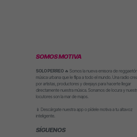
SOMOS MOTIVA
SOLO PERREO
🔥 Somos la nueva emisora de reggaetón
música urbana que le flipa a todo el mundo. Una radio cr
por artistas, productores y deejays para hacerte llegar
directamente nuestra música. Sonamos de locura y nuest
locutores son la mar de majos.
📱 Descárgate nuestra app o pídele motiva a tu altavoz
inteligente.
SÍGUENOS