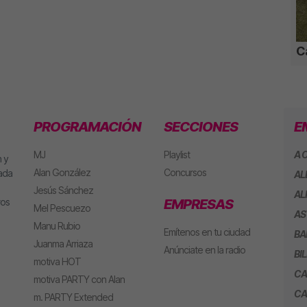
Ca
PROGRAMACIÓN
SECCIONES
E
MJ
Playlist
A 
 y
Alan González
Concursos
eada
AL
Jesús Sánchez
AL
ros
EMPRESAS
Mel Pescuezo
AS
Manu Rubio
Emítenos en tu ciudad
BA
Juanma Arriaza
Anúnciate en la radio
BI
motiva HOT
CA
motiva PARTY con Alan
CA
m. PARTY Extended