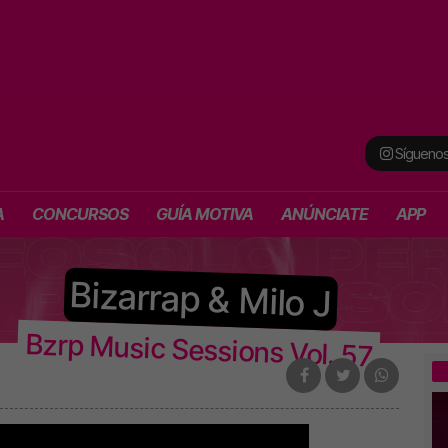
Síguenos
A
CONCURSOS
GUÍA MOTIVA
ANÚNCIATE
APP
Bizarrap & Milo J
Bzrp Music Sessions Vol. 57