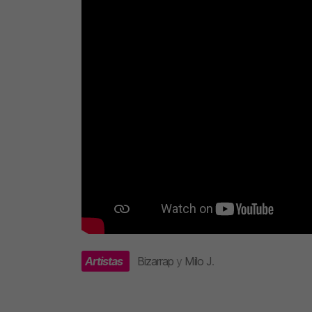
Artistas
Bizarrap
y
Milo J
.