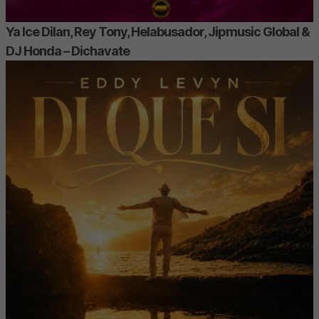
Ya Ice Dilan, Rey Tony, Helabusador, Jipmusic Global &
DJ Honda – Dichavate