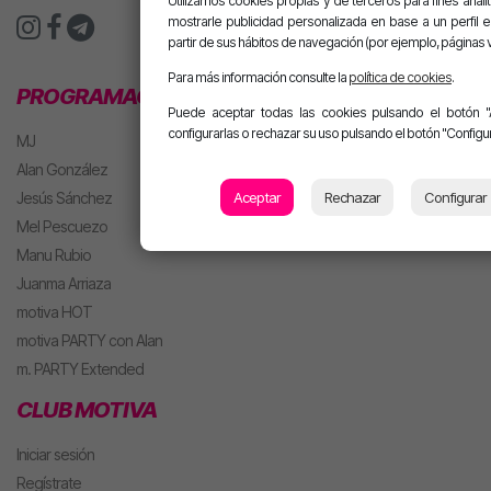
Utilizamos cookies propias y de terceros para fines analít
mostrarle publicidad personalizada en base a un perfil 
partir de sus hábitos de navegación (por ejemplo, páginas v
Para más información consulte la
política de cookies
.
PROGRAMACIÓN
Puede aceptar todas las cookies pulsando el botón "
configurarlas o rechazar su uso pulsando el botón "Configur
MJ
Alan González
Jesús Sánchez
Aceptar
Rechazar
Configurar
Mel Pescuezo
Manu Rubio
Juanma Arriaza
motiva HOT
motiva PARTY con Alan
m. PARTY Extended
CLUB MOTIVA
Iniciar sesión
Regístrate