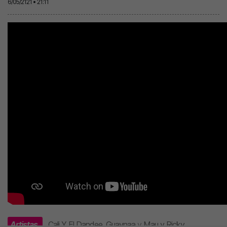
6/05/2121 • 21:11
Artistas
Cali Y El Dandee
,
Guaynaa
y
Mau y Ricky
.