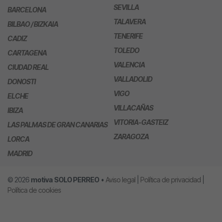
SEVILLA
BARCELONA
TALAVERA
BILBAO / BIZKAIA
TENERIFE
CADIZ
TOLEDO
CARTAGENA
VALENCIA
CIUDAD REAL
VALLADOLID
DONOSTI
VIGO
ELCHE
VILLACAÑAS
IBIZA
VITORIA-GASTEIZ
LAS PALMAS DE GRAN CANARIAS
ZARAGOZA
LORCA
MADRID
© 2026
motiva
SOLO PERREO
•
Aviso legal
|
Política de privacidad
|
Política de cookies