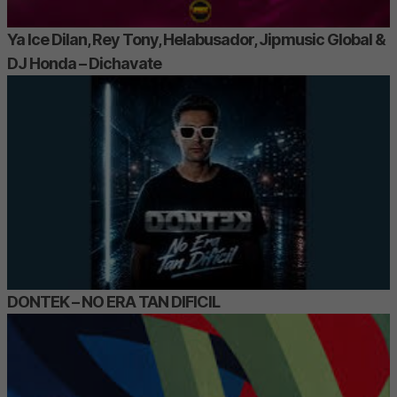
Ya Ice Dilan, Rey Tony, Helabusador, Jipmusic Global &
DJ Honda – Dichavate
DONTEK – NO ERA TAN DIFICIL