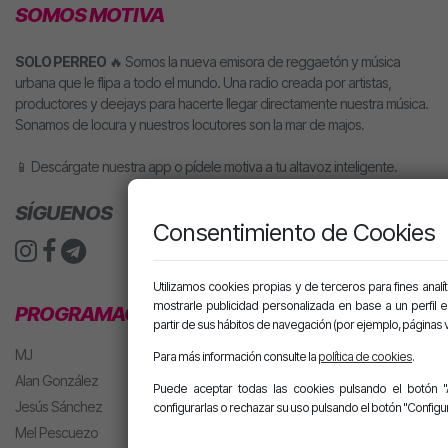
SOMOS MOTIVA
SOLO PERREO
🔥 Somos la nueva emisora de reggaetón y música
urbana que le flipa a todo el mundo. Una radio creada por artistas,
productores y deejays para hacerte llegar directamente nuestra música.
Sonamos de locura y nuestros locutores son la mar de majos.
📱 Descárgate nuestra app o pídele motiva a tu altavoz inteligente.
SÍGUENOS
Consentimiento de Cookies
Utilizamos cookies propias y de terceros para fines analít
mostrarle publicidad personalizada en base a un perfil 
PROGRAMACIÓN
partir de sus hábitos de navegación (por ejemplo, páginas v
MJ
Para más información consulte la
política de cookies
.
Alan González
Puede aceptar todas las cookies pulsando el botón "
Jesús Sánchez
configurarlas o rechazar su uso pulsando el botón "Configur
Mel Pescuezo