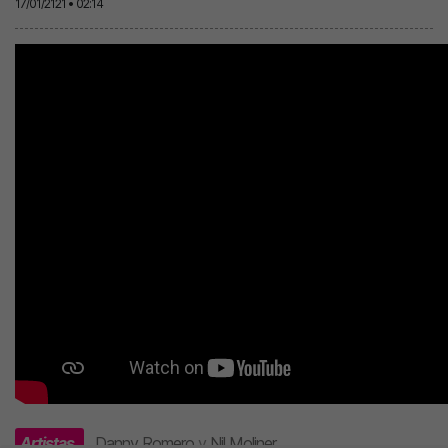
17/01/2121 • 02:14
Artistas
Danny Romero
y
Nil Moliner
.