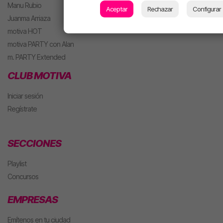
Manu Rubio
Aceptar
Rechazar
Configurar
Juanma Arriaza
motiva HOT
motiva PARTY con Alan
m. PARTY Extended
CLUB MOTIVA
Iniciar sesión
Regístrate
SECCIONES
Playlist
Concursos
EMPRESAS
Emítenos en tu ciudad