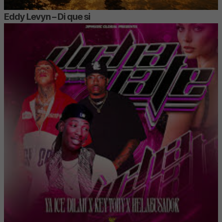
Eddy Levyn – Di que si