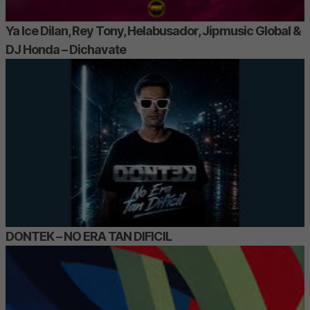
Ya Ice Dilan, Rey Tony, Helabusador, Jipmusic Global &
DJ Honda – Dichavate
DONTEK – NO ERA TAN DIFICIL