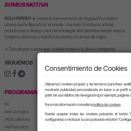
SOMOS MOTIVA
SOLO PERREO
🔥 Somos la nueva emisora de reggaetón y música
urbana que le flipa a todo el mundo. Una radio creada por artistas,
productores y deejays para hacerte llegar directamente nuestra música.
Sonamos de locura y nuestros locutores son la mar de majos.
📱 Descárgate nuestra app o pídele motiva a tu altavoz inteligente.
SÍGUENOS
Consentimiento de Cookies
Utilizamos cookies propias y de terceros para fines analít
mostrarle publicidad personalizada en base a un perfil 
PROGRAMACIÓN
partir de sus hábitos de navegación (por ejemplo, páginas v
MJ
Para más información consulte la
política de cookies
.
Alan González
Puede aceptar todas las cookies pulsando el botón "
Jesús Sánchez
configurarlas o rechazar su uso pulsando el botón "Configur
Mel Pescuezo