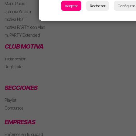
Manu Rubio
Aceptar
Rechazar
Configurar
Juanma Arriaza
motiva HOT
motiva PARTY con Alan
m. PARTY Extended
CLUB MOTIVA
Iniciar sesión
Regístrate
SECCIONES
Playlist
Concursos
EMPRESAS
Emítenos en tu ciudad