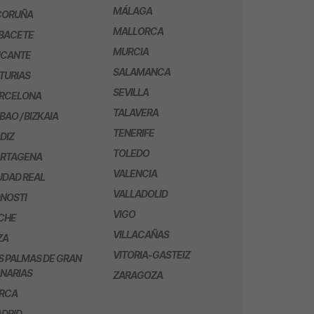
MÁLAGA
CORUÑA
MALLORCA
BACETE
MURCIA
ICANTE
SALAMANCA
TURIAS
SEVILLA
RCELONA
TALAVERA
LBAO / BIZKAIA
TENERIFE
DIZ
TOLEDO
RTAGENA
VALENCIA
UDAD REAL
VALLADOLID
NOSTI
VIGO
CHE
VILLACAÑAS
ZA
VITORIA-GASTEIZ
S PALMAS DE GRAN
NARIAS
ZARAGOZA
RCA
DRID