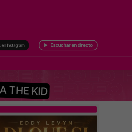
Escuchar en directo
 en Instagram
A THE KID
TOP 5