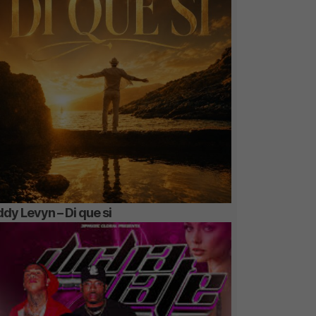
dy Levyn – Di que si