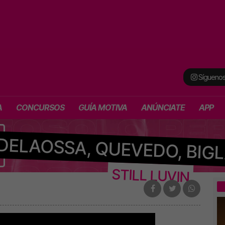
Síguenos
A
CONCURSOS
GUÍA MOTIVA
ANÚNCIATE
APP
DELAOSSA, QUEVEDO, BIGL
STILL LUVIN