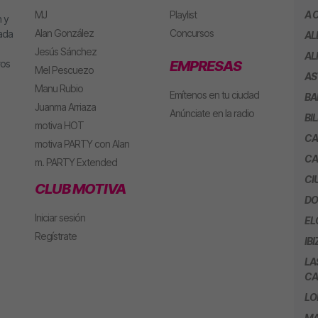
MJ
Playlist
A 
 y
Alan González
Concursos
eada
AL
Jesús Sánchez
AL
ros
EMPRESAS
Mel Pescuezo
AS
Manu Rubio
Emítenos en tu ciudad
BA
Juanma Arriaza
Anúnciate en la radio
BI
motiva HOT
CA
motiva PARTY con Alan
CA
m. PARTY Extended
CI
CLUB MOTIVA
DO
Iniciar sesión
EL
Regístrate
IBI
LA
CA
LO
MA