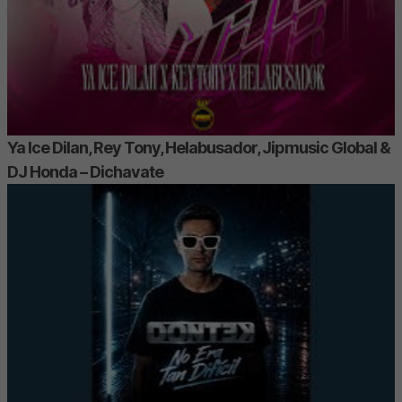
Ya Ice Dilan, Rey Tony, Helabusador, Jipmusic Global &
DJ Honda – Dichavate