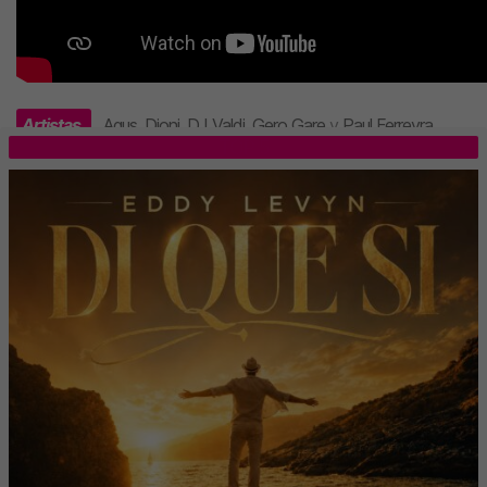
Artistas
Agus
,
Dioni
,
DJ Valdi
,
Gero Gare
y
Paul Ferreyra
.
TOP 5