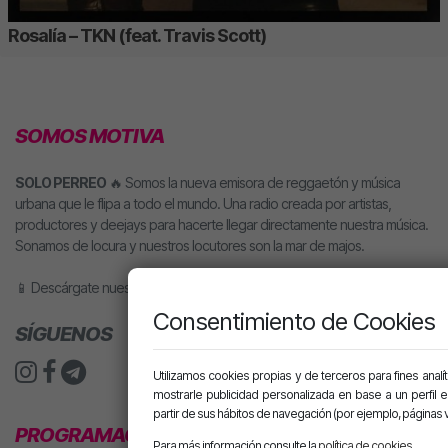
Rosalía – TKN (feat. Travis Scott)
SOMOS MOTIVA
SOLO PERREO
🔥 Somos la nueva emisora de reggaetón y música
urbana que le flipa a todo el mundo. Una radio creada por artistas,
productores y deejays para hacerte llegar directamente nuestra música.
Sonamos de locura y nuestros locutores son la mar de majos.
📱 Descárgate nuestra app o pídele motiva a tu altavoz inteligente.
Consentimiento de Cookies
SÍGUENOS
Utilizamos cookies propias y de terceros para fines analít
mostrarle publicidad personalizada en base a un perfil 
partir de sus hábitos de navegación (por ejemplo, páginas v
PROGRAMACIÓN
Para más información consulte la
política de cookies
.