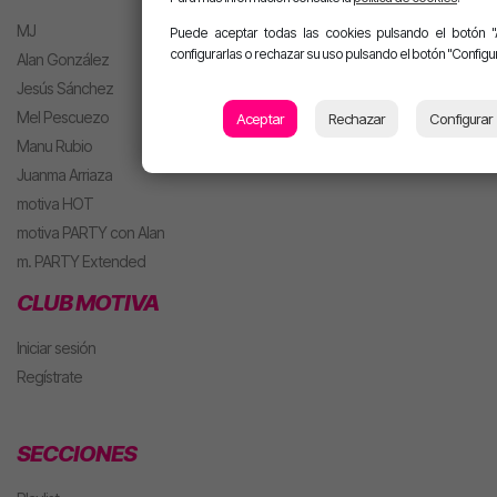
MJ
Puede aceptar todas las cookies pulsando el botón "
configurarlas o rechazar su uso pulsando el botón "Configur
Alan González
Jesús Sánchez
Mel Pescuezo
Aceptar
Rechazar
Configurar
Manu Rubio
Juanma Arriaza
motiva HOT
motiva PARTY con Alan
m. PARTY Extended
CLUB MOTIVA
Iniciar sesión
Regístrate
SECCIONES