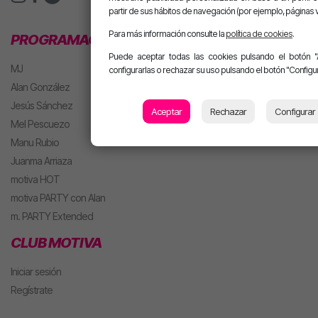
partir de sus hábitos de navegación (por ejemplo, páginas v
Para más información consulte la
política de cookies
.
PROGRAMACIÓN
Puede aceptar todas las cookies pulsando el botón "
MJ
configurarlas o rechazar su uso pulsando el botón "Configur
Alan González
Jesús Sánchez
Aceptar
Rechazar
Configurar
Mel Pescuezo
Manu Rubio
Juanma Arriaza
motiva HOT
motiva PARTY con Alan
m. PARTY Extended
CLUB MOTIVA
Iniciar sesión
Regístrate