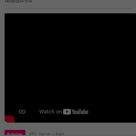
14/12/2323 • 11:14
Artistas
ATL Jacob
y
Feid
.