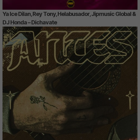
Ya Ice Dilan, Rey Tony, Helabusador, Jipmusic Global &
DJ Honda – Dichavate