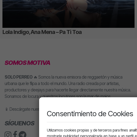
Lola Indigo, Ana Mena – Pa Ti Toa
SOMOS MOTIVA
SOLO PERREO
🔥 Somos la nueva emisora de reggaetón y música
urbana que le flipa a todo el mundo. Una radio creada por artistas,
productores y deejays para hacerte llegar directamente nuestra música.
Sonamos de locura y nuestros locutores son la mar de majos.
📱 Descárgate nuestra app o pídele motiva a tu altavoz inteligente.
Consentimiento de Cookies
SÍGUENOS
Utilizamos cookies propias y de terceros para fines analít
mostrarle publicidad personalizada en base a un perfil 