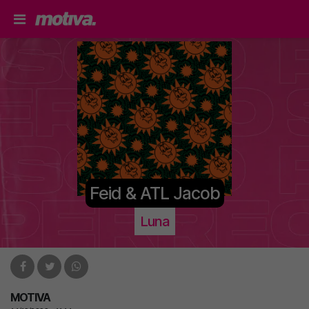
Feid & ATL Jacob
Luna
MOTIVA