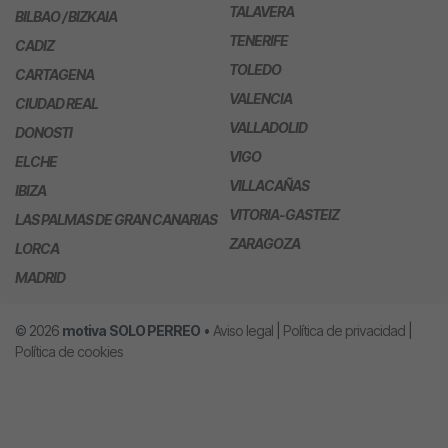
TALAVERA
BILBAO / BIZKAIA
TENERIFE
CADIZ
TOLEDO
CARTAGENA
VALENCIA
CIUDAD REAL
VALLADOLID
DONOSTI
VIGO
ELCHE
VILLACAÑAS
IBIZA
VITORIA-GASTEIZ
LAS PALMAS DE GRAN CANARIAS
ZARAGOZA
LORCA
MADRID
© 2026
motiva
SOLO PERREO
•
Aviso legal
|
Política de privacidad
|
Política de cookies