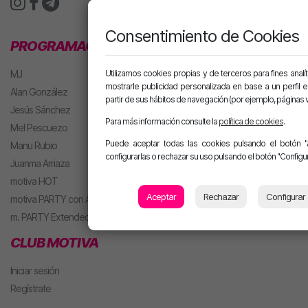
Consentimiento de Cookies
PROGRAMACIÓN
Utilizamos cookies propias y de terceros para fines analít
MJ
mostrarle publicidad personalizada en base a un perfil 
Alan González
partir de sus hábitos de navegación (por ejemplo, páginas v
Jesús Sánchez
Para más información consulte la
política de cookies
.
Mel Pescuezo
Puede aceptar todas las cookies pulsando el botón "
Manu Rubio
configurarlas o rechazar su uso pulsando el botón "Configur
Juanma Arriaza
motiva HOT
Aceptar
Rechazar
Configurar
motiva PARTY con Alan
m. PARTY Extended
CLUB MOTIVA
Iniciar sesión
Regístrate