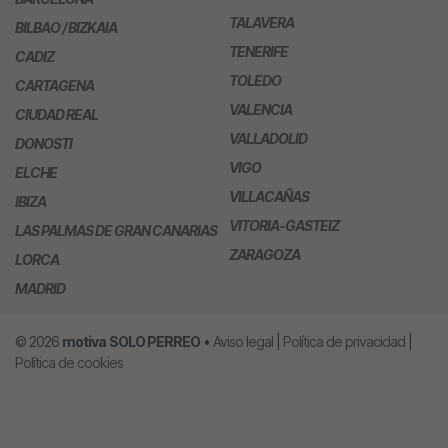
TALAVERA
BILBAO / BIZKAIA
TENERIFE
CADIZ
TOLEDO
CARTAGENA
VALENCIA
CIUDAD REAL
VALLADOLID
DONOSTI
VIGO
ELCHE
VILLACAÑAS
IBIZA
VITORIA-GASTEIZ
LAS PALMAS DE GRAN CANARIAS
ZARAGOZA
LORCA
MADRID
© 2026
motiva
SOLO PERREO
•
Aviso legal
|
Política de privacidad
|
Política de cookies