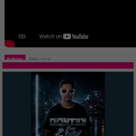
Artistas
Feid
y
Icon
.
TOP 5