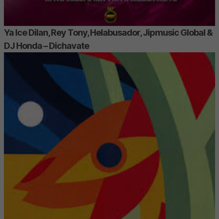
Ya Ice Dilan, Rey Tony, Helabusador, Jipmusic Global &
DJ Honda – Dichavate