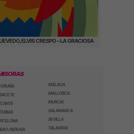
UEVEDO, ELVIS CRESPO – LA GRACIOSA
MISORAS
MÁLAGA
CORUÑA
MALLORCA
BACETE
MURCIA
ICANTE
SALAMANCA
TURIAS
SEVILLA
RCELONA
TALAVERA
LBAO / BIZKAIA