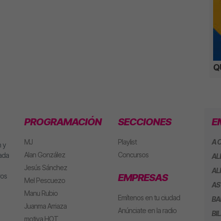
Q
PROGRAMACIÓN
SECCIONES
E
MJ
Playlist
A 
 y
Alan González
Concursos
eada
AL
Jesús Sánchez
AL
ros
EMPRESAS
Mel Pescuezo
AS
Manu Rubio
Emítenos en tu ciudad
BA
Juanma Arriaza
Anúnciate en la radio
BI
motiva HOT