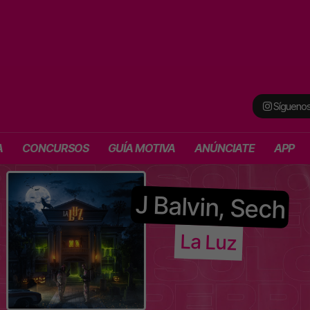
Síguenos
A
CONCURSOS
GUÍA MOTIVA
ANÚNCIATE
APP
J Balvin, Sech
La Luz