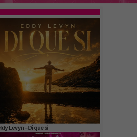
TOP 5
dy Levyn – Di que si