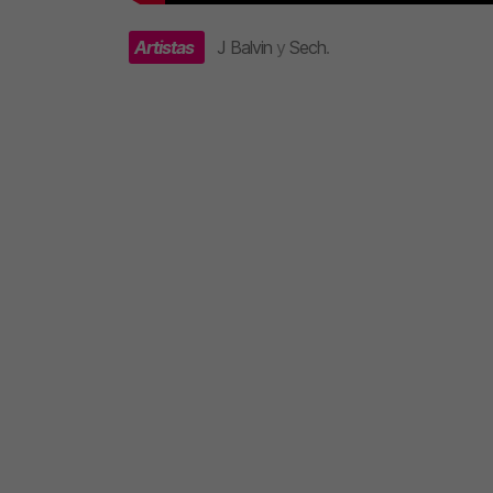
Artistas
J Balvin
y
Sech
.