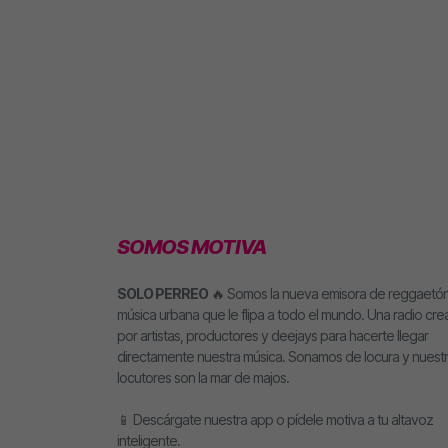
SOMOS MOTIVA
SOLO PERREO
🔥 Somos la nueva emisora de reggaetón
música urbana que le flipa a todo el mundo. Una radio cr
por artistas, productores y deejays para hacerte llegar
directamente nuestra música. Sonamos de locura y nuest
locutores son la mar de majos.
📱 Descárgate nuestra app o pídele motiva a tu altavoz
inteligente.