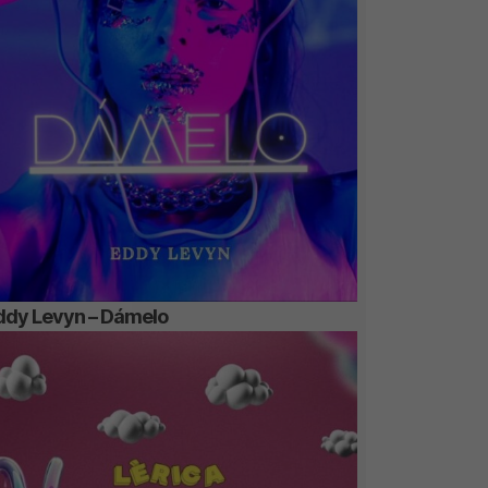
ddy Levyn – Dámelo