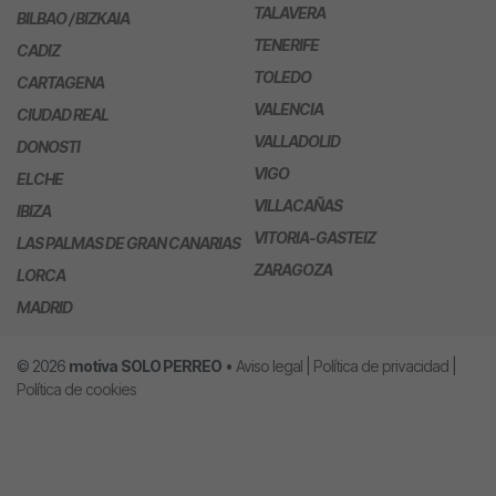
TALAVERA
BILBAO / BIZKAIA
TENERIFE
CADIZ
TOLEDO
CARTAGENA
VALENCIA
CIUDAD REAL
VALLADOLID
DONOSTI
VIGO
ELCHE
VILLACAÑAS
IBIZA
VITORIA-GASTEIZ
LAS PALMAS DE GRAN CANARIAS
ZARAGOZA
LORCA
MADRID
© 2026
motiva
SOLO PERREO
•
Aviso legal
|
Política de privacidad
|
Política de cookies