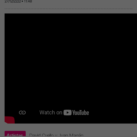
27/12/2222 • 11:48
Artistas
David Cuello
y
Juan Magán
.