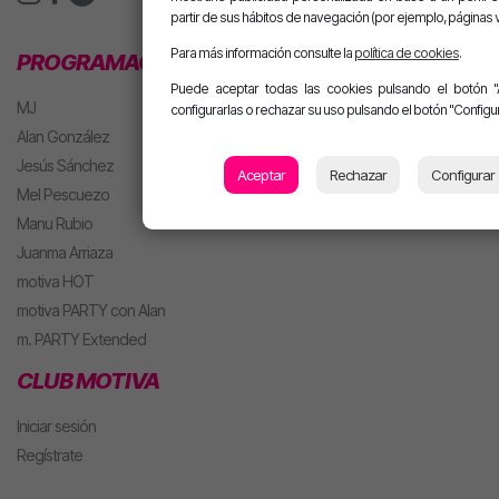
partir de sus hábitos de navegación (por ejemplo, páginas v
Para más información consulte la
política de cookies
.
PROGRAMACIÓN
Puede aceptar todas las cookies pulsando el botón "
MJ
configurarlas o rechazar su uso pulsando el botón "Configur
Alan González
Jesús Sánchez
Aceptar
Rechazar
Configurar
Mel Pescuezo
Manu Rubio
Juanma Arriaza
motiva HOT
motiva PARTY con Alan
m. PARTY Extended
CLUB MOTIVA
Iniciar sesión
Regístrate