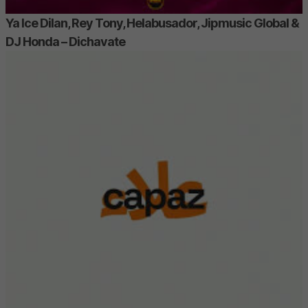
Ya Ice Dilan, Rey Tony, Helabusador, Jipmusic Global &
DJ Honda – Dichavate