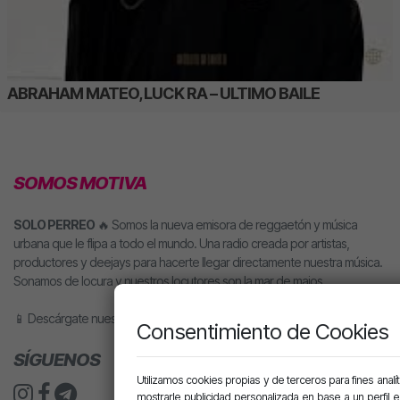
ABRAHAM MATEO, LUCK RA – ULTIMO BAILE
SOMOS MOTIVA
SOLO PERREO
🔥 Somos la nueva emisora de reggaetón y música
urbana que le flipa a todo el mundo. Una radio creada por artistas,
productores y deejays para hacerte llegar directamente nuestra música.
Sonamos de locura y nuestros locutores son la mar de majos.
📱 Descárgate nuestra app o pídele motiva a tu altavoz inteligente.
Consentimiento de Cookies
SÍGUENOS
Utilizamos cookies propias y de terceros para fines analít
mostrarle publicidad personalizada en base a un perfil 