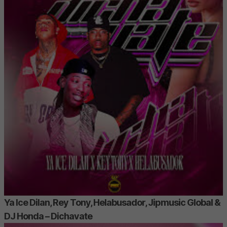
Ya Ice Dilan, Rey Tony, Helabusador, Jipmusic Global &
DJ Honda – Dichavate