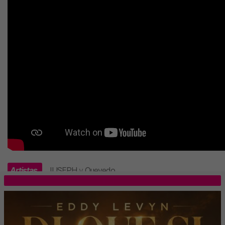
Artistas
JUSEPH
y
Quevedo
.
TOP 5