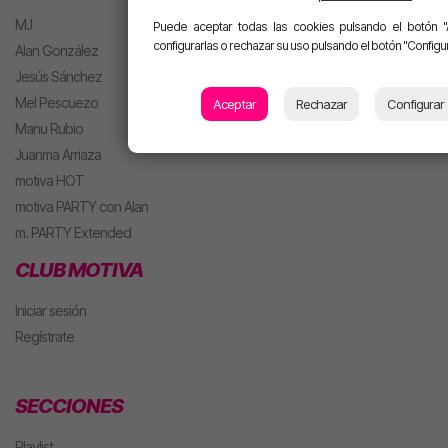
MJ
Puede aceptar todas las cookies pulsando el botón "
configurarlas o rechazar su uso pulsando el botón "Configur
Alan González
Jesús Sánchez
Mel Pescuezo
Aceptar
Rechazar
Configurar
Manu Rubio
Juanma Arriaza
motiva HOT
motiva PARTY con Alan
m. PARTY Extended
CLUB MOTIVA
Iniciar sesión
Regístrate
SECCIONES
Playlist