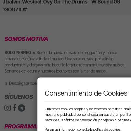
J balvin, Westcol, Ovy On The Drums – W Sound 09
“GODZILA”
SOMOS MOTIVA
SOLO PERREO
🔥 Somos la nueva emisora de reggaetón y música
urbana que le flipa a todo el mundo. Una radio creada por artistas,
productores y deejays para hacerte llegar directamente nuestra música.
Sonamos de locura y nuestros locutores son la mar de majos.
📱 Descárgate nuestra app o pídele motiva a tu altavoz inteligente.
Consentimiento de Cookies
SÍGUENOS
Utilizamos cookies propias y de terceros para fines analít
mostrarle publicidad personalizada en base a un perfil 
partir de sus hábitos de navegación (por ejemplo, páginas v
PROGRAMACIÓN
Para más información consulte la
política de cookies
.