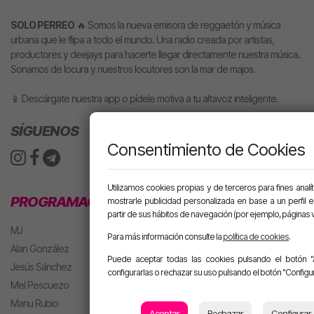
SOLO PERREO
🔥 Somos la nueva emisora de reggaetón y música
urbana que le flipa a todo el mundo. Una radio creada por artistas,
productores y deejays para hacerte llegar directamente nuestra música.
Sonamos de locura y nuestros locutores son la mar de majos.
📱 Descárgate nuestra app o pídele motiva a tu altavoz inteligente.
SÍGUENOS
Consentimiento de Cookies
Utilizamos cookies propias y de terceros para fines analít
PROGRAMACIÓN
mostrarle publicidad personalizada en base a un perfil 
partir de sus hábitos de navegación (por ejemplo, páginas v
MJ
Para más información consulte la
política de cookies
.
Alan González
Puede aceptar todas las cookies pulsando el botón "
Jesús Sánchez
configurarlas o rechazar su uso pulsando el botón "Configur
Mel Pescuezo
Manu Rubio
Aceptar
Rechazar
Configurar