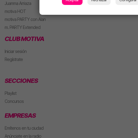
Juanma Arriaza
motiva HOT
motiva PARTY con Alan
m. PARTY Extended
CLUB MOTIVA
Iniciar sesión
Regístrate
SECCIONES
Playlist
Concursos
EMPRESAS
Emítenos en tu ciudad
Anúnciate en la radio