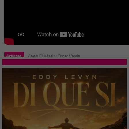
Artistas
Kaleb Di Masi
y
Omar Varela
.
TOP 5