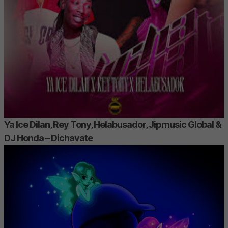
Ya Ice Dilan, Rey Tony, Helabusador, Jipmusic Global &
DJ Honda – Dichavate