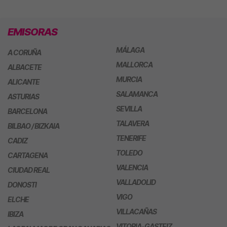
EMISORAS
MÁLAGA
A CORUÑA
MALLORCA
ALBACETE
MURCIA
ALICANTE
SALAMANCA
ASTURIAS
SEVILLA
BARCELONA
TALAVERA
BILBAO / BIZKAIA
TENERIFE
CADIZ
TOLEDO
CARTAGENA
VALENCIA
CIUDAD REAL
VALLADOLID
DONOSTI
VIGO
ELCHE
VILLACAÑAS
IBIZA
VITORIA-GASTEIZ