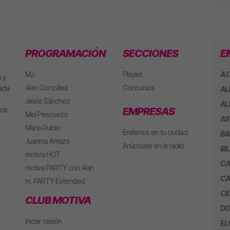
PROGRAMACIÓN
SECCIONES
E
MJ
Playlist
A 
 y
Alan González
Concursos
eada
AL
Jesús Sánchez
AL
ros
EMPRESAS
Mel Pescuezo
AS
Manu Rubio
Emítenos en tu ciudad
BA
Juanma Arriaza
Anúnciate en la radio
BI
motiva HOT
CA
motiva PARTY con Alan
CA
m. PARTY Extended
CI
CLUB MOTIVA
DO
Iniciar sesión
EL