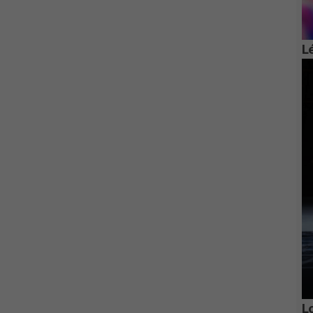
Lé
Lo