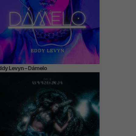
ddy Levyn – Dámelo