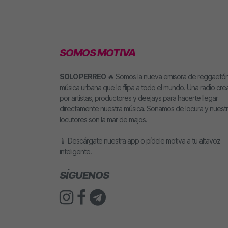
SOMOS MOTIVA
SOLO PERREO
🔥 Somos la nueva emisora de reggaetón
música urbana que le flipa a todo el mundo. Una radio cr
por artistas, productores y deejays para hacerte llegar
directamente nuestra música. Sonamos de locura y nuest
locutores son la mar de majos.
📱 Descárgate nuestra app o pídele motiva a tu altavoz
inteligente.
SÍGUENOS