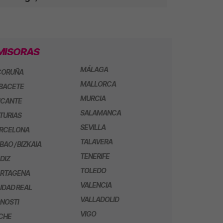
MISORAS
MÁLAGA
CORUÑA
MALLORCA
BACETE
MURCIA
ICANTE
SALAMANCA
TURIAS
SEVILLA
RCELONA
TALAVERA
LBAO / BIZKAIA
TENERIFE
DIZ
TOLEDO
RTAGENA
VALENCIA
UDAD REAL
VALLADOLID
NOSTI
VIGO
CHE