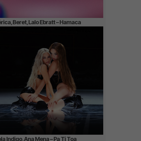
rica, Beret, Lalo Ebratt – Hamaca
la Indigo, Ana Mena – Pa Ti Toa