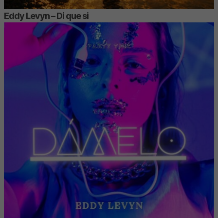
Eddy Levyn – Di que si