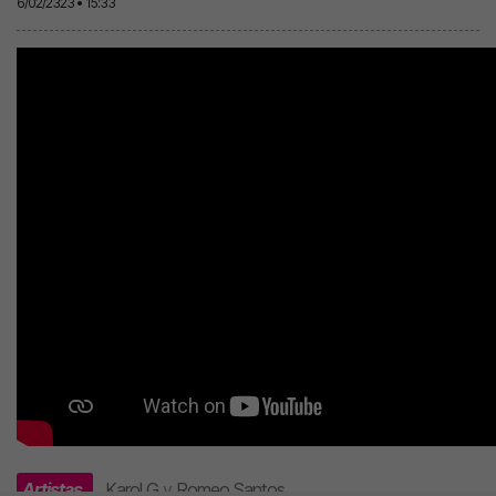
6/02/2323 • 15:33
Artistas
Karol G
y
Romeo Santos
.