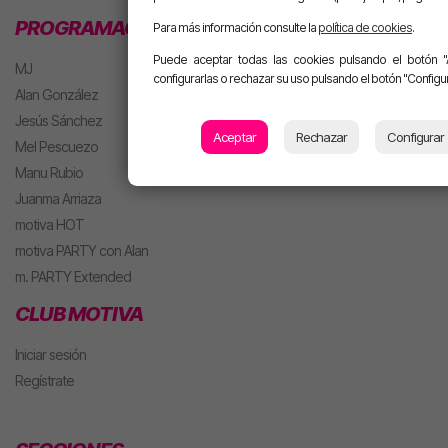
PROGRAMACIÓN
Para más información consulte la
política de cookies
.
Puede aceptar todas las cookies pulsando el botón "
MJ
configurarlas o rechazar su uso pulsando el botón "Configur
Alan González
Jesús Sánchez
Aceptar
Rechazar
Configurar
Mel Pescuezo
Manu Rubio
Juanma Arriaza
motiva HOT
motiva PARTY con Alan
m. PARTY Extended
CLUB MOTIVA
Iniciar sesión
Regístrate