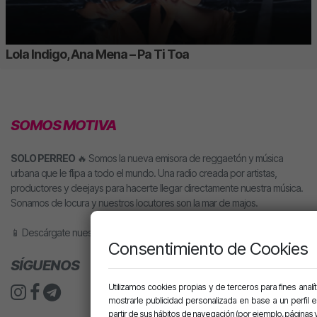
Lola Indigo, Ana Mena – Pa Ti Toa
SOMOS MOTIVA
SOLO PERREO
🔥 Somos la nueva emisora de reggaetón y música
urbana que le flipa a todo el mundo. Una radio creada por artistas,
productores y deejays para hacerte llegar directamente nuestra música.
Sonamos de locura y nuestros locutores son la mar de majos.
📱 Descárgate nuestra app o pídele motiva a tu altavoz inteligente.
Consentimiento de Cookies
SÍGUENOS
Utilizamos cookies propias y de terceros para fines analít
mostrarle publicidad personalizada en base a un perfil 
partir de sus hábitos de navegación (por ejemplo, páginas v