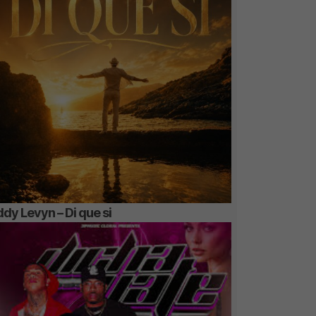
dy Levyn – Di que si