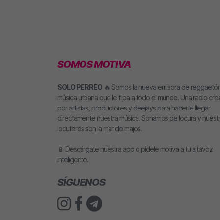
SOMOS MOTIVA
SOLO PERREO
🔥 Somos la nueva emisora de reggaetón
música urbana que le flipa a todo el mundo. Una radio cr
por artistas, productores y deejays para hacerte llegar
directamente nuestra música. Sonamos de locura y nuest
locutores son la mar de majos.
📱 Descárgate nuestra app o pídele motiva a tu altavoz
inteligente.
SÍGUENOS