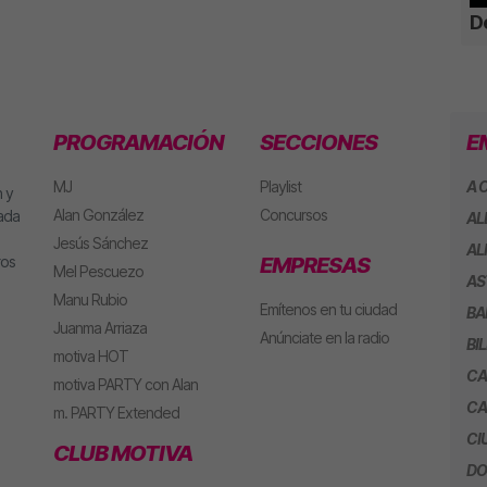
De
PROGRAMACIÓN
SECCIONES
E
MJ
Playlist
A 
 y
Alan González
Concursos
eada
AL
Jesús Sánchez
AL
ros
EMPRESAS
Mel Pescuezo
AS
Manu Rubio
Emítenos en tu ciudad
BA
Juanma Arriaza
Anúnciate en la radio
BI
motiva HOT
CA
motiva PARTY con Alan
CA
m. PARTY Extended
CI
CLUB MOTIVA
DO