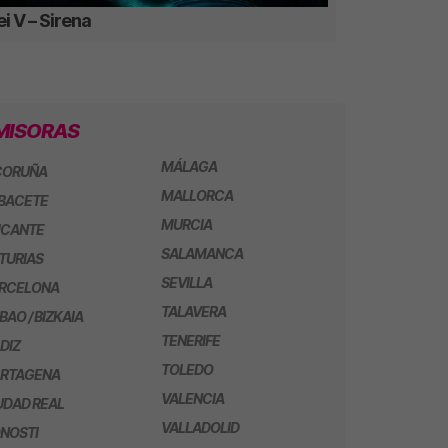
i V – Sirena
MISORAS
MÁLAGA
CORUÑA
MALLORCA
BACETE
MURCIA
ICANTE
SALAMANCA
TURIAS
SEVILLA
RCELONA
TALAVERA
LBAO / BIZKAIA
TENERIFE
DIZ
TOLEDO
RTAGENA
VALENCIA
UDAD REAL
VALLADOLID
NOSTI