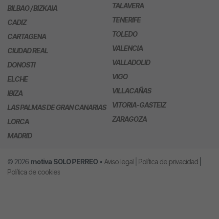
TALAVERA
BILBAO / BIZKAIA
TENERIFE
CADIZ
TOLEDO
CARTAGENA
VALENCIA
CIUDAD REAL
VALLADOLID
DONOSTI
VIGO
ELCHE
VILLACAÑAS
IBIZA
VITORIA-GASTEIZ
LAS PALMAS DE GRAN CANARIAS
ZARAGOZA
LORCA
MADRID
© 2026
motiva
SOLO PERREO
•
Aviso legal
|
Política de privacidad
|
Política de cookies