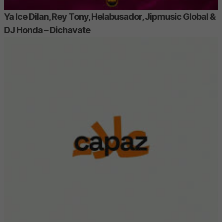
Ya Ice Dilan, Rey Tony, Helabusador, Jipmusic Global &
DJ Honda – Dichavate