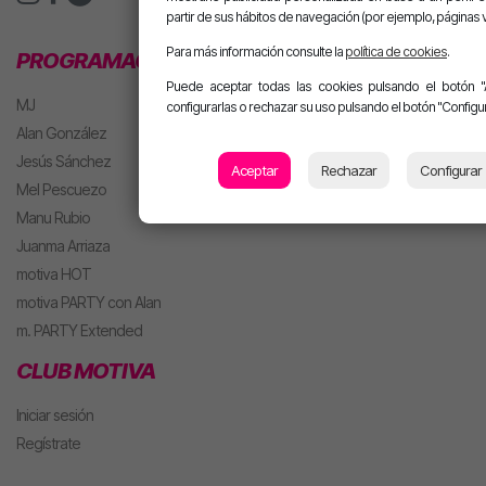
partir de sus hábitos de navegación (por ejemplo, páginas v
Para más información consulte la
política de cookies
.
PROGRAMACIÓN
Puede aceptar todas las cookies pulsando el botón "
MJ
configurarlas o rechazar su uso pulsando el botón "Configur
Alan González
Jesús Sánchez
Aceptar
Rechazar
Configurar
Mel Pescuezo
Manu Rubio
Juanma Arriaza
motiva HOT
motiva PARTY con Alan
m. PARTY Extended
CLUB MOTIVA
Iniciar sesión
Regístrate