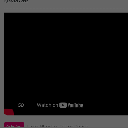
6/05/2121 • 21:12
Artistas
Lérica
,
Ptazeta
y
Tatiana Delalvz
.