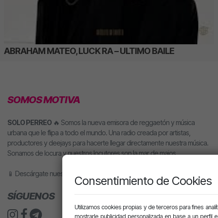
ABRAHAM MATEO, LUCK RA – ULTIMO BAILE
SOMOS MOTIVA
SOLO PERREO
🔥 Somos la nueva emisora de reggaetón y música
urbana que le flipa a todo el mundo. Una radio creada por artistas,
productores y deejays para hacerte llegar directamente nuestra música.
Sonamos de locura y nuestros locutores son la mar de majos.
📱 Descárgate nuestra app o pídele motiva a tu altavoz inteligente.
Consentimiento de Cookies
SÍGUENOS
Utilizamos cookies propias y de terceros para fines analít
mostrarle publicidad personalizada en base a un perfil 