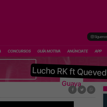
Síguenos
A
CONCURSOS
GUÍA MOTIVA
ANÚNCIATE
APP
Lucho RK ft Queve
Guaya