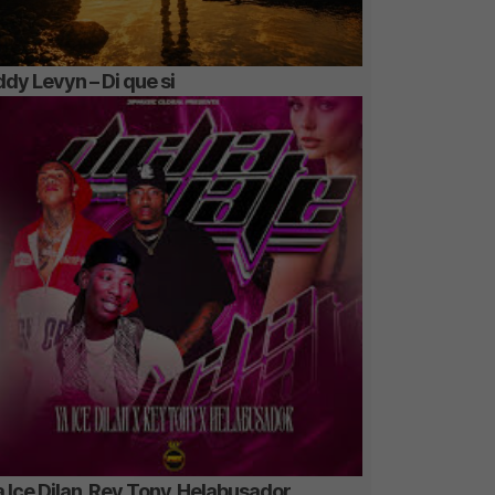
dy Levyn – Di que si
 Ice Dilan, Rey Tony, Helabusador,