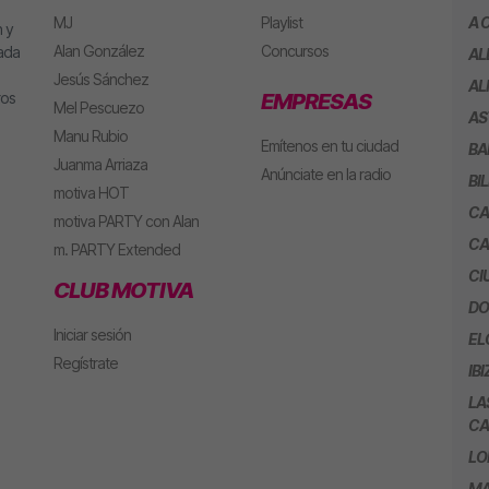
MJ
Playlist
A 
 y
Alan González
Concursos
eada
AL
Jesús Sánchez
AL
ros
EMPRESAS
Mel Pescuezo
AS
Manu Rubio
Emítenos en tu ciudad
BA
Juanma Arriaza
Anúnciate en la radio
BI
motiva HOT
CA
motiva PARTY con Alan
CA
m. PARTY Extended
CI
CLUB MOTIVA
DO
Iniciar sesión
EL
Regístrate
IBI
LA
CA
LO
MA