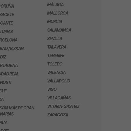
MÁLAGA
CORUÑA
MALLORCA
BACETE
MURCIA
ICANTE
SALAMANCA
TURIAS
SEVILLA
RCELONA
TALAVERA
LBAO / BIZKAIA
TENERIFE
DIZ
TOLEDO
RTAGENA
VALENCIA
UDAD REAL
VALLADOLID
NOSTI
VIGO
CHE
VILLACAÑAS
ZA
VITORIA-GASTEIZ
S PALMAS DE GRAN
NARIAS
ZARAGOZA
RCA
DRID