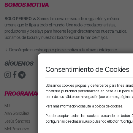
SOMOS MOTIVA
SOLO PERREO
🔥 Somos la nueva emisora de reggaetón y música
urbana que le flipa a todo el mundo. Una radio creada por artistas,
productores y deejays para hacerte llegar directamente nuestra música.
Sonamos de locura y nuestros locutores son la mar de majos.
📱 Descárgate nuestra app o pídele motiva a tu altavoz inteligente.
SÍGUENOS
Consentimiento de Cookies
Utilizamos cookies propias y de terceros para fines analít
mostrarle publicidad personalizada en base a un perfil 
PROGRAMACIÓN
partir de sus hábitos de navegación (por ejemplo, páginas v
MJ
Para más información consulte la
política de cookies
.
Alan González
Puede aceptar todas las cookies pulsando el botón "
Jesús Sánchez
configurarlas o rechazar su uso pulsando el botón "Configur
Mel Pescuezo