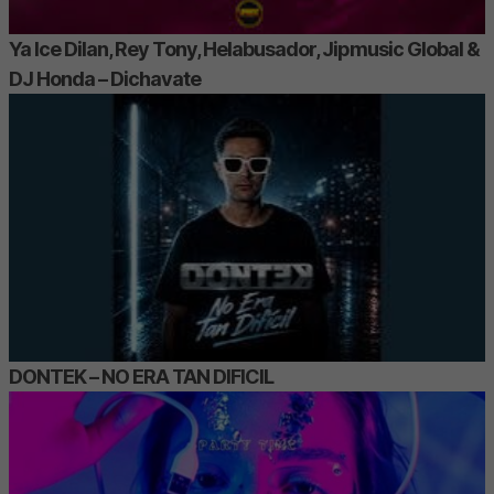
Ya Ice Dilan, Rey Tony, Helabusador, Jipmusic Global &
DJ Honda – Dichavate
DONTEK – NO ERA TAN DIFICIL