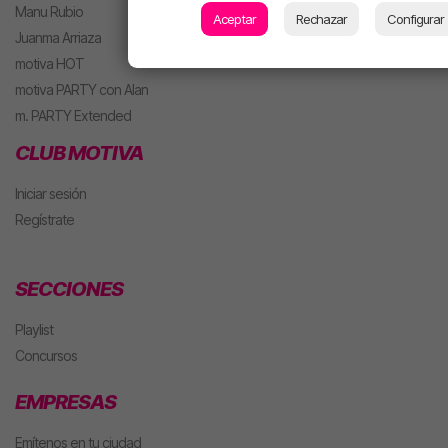
Manu Rubio
Aceptar
Rechazar
Configurar
Juanma Arriaza
motiva HOT
motiva PARTY con Alan
m. PARTY Extended
CLUB MOTIVA
Iniciar sesión
Regístrate
SECCIONES
Playlist
Concursos
EMPRESAS
Emítenos en tu ciudad