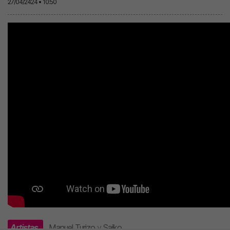
27/04/2424 • 10:50
Artistas
Manuel Turizo
y
Saiko
.