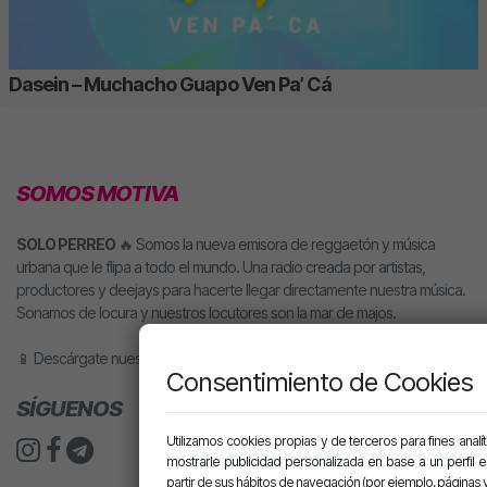
Dasein – Muchacho Guapo Ven Pa’ Cá
SOMOS MOTIVA
SOLO PERREO
🔥 Somos la nueva emisora de reggaetón y música
urbana que le flipa a todo el mundo. Una radio creada por artistas,
productores y deejays para hacerte llegar directamente nuestra música.
Sonamos de locura y nuestros locutores son la mar de majos.
📱 Descárgate nuestra app o pídele motiva a tu altavoz inteligente.
Consentimiento de Cookies
SÍGUENOS
Utilizamos cookies propias y de terceros para fines analít
mostrarle publicidad personalizada en base a un perfil 
partir de sus hábitos de navegación (por ejemplo, páginas v