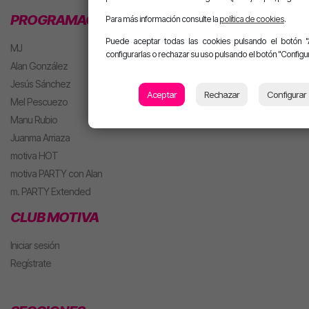
PROGRAMACIÓN
Para más información consulte la
política de cookies
.
Puede aceptar todas las cookies pulsando el botón "
MJ
configurarlas o rechazar su uso pulsando el botón "Configur
Alan González
Jesús Sánchez
Aceptar
Rechazar
Configurar
Mel Pescuezo
Manu Rubio
Juanma Arriaza
motiva HOT
motiva PARTY con Alan
m. PARTY Extended
CLUB MOTIVA
Iniciar sesión
Regístrate