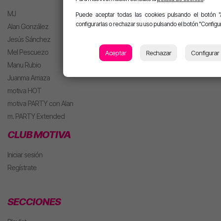
MJ
Puede aceptar todas las cookies pulsando el botón "
configurarlas o rechazar su uso pulsando el botón "Configur
Alan González
Jesús Sánchez
Mel Pescuezo
Aceptar
Rechazar
Configurar
Manu Rubio
Juanma Arriaza
motiva HOT
motiva PARTY con Alan
m. PARTY Extended
CLUB MOTIVA
Iniciar sesión
Regístrate
SECCIONES