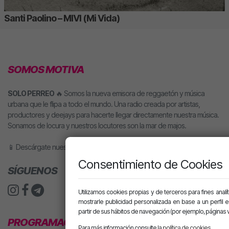
Santi Paolino – MIVI (Mi Vida)
SOMOS MOTIVA
SOLO PERREO
🔥 Somos la nueva emisora de reggaetón y música
urbana que le flipa a todo el mundo. Una radio creada por artistas,
productores y deejays para hacerte llegar directamente nuestra música.
Sonamos de locura y nuestros locutores son la mar de majos.
📱 Descárgate nuestra app o pídele motiva a tu altavoz inteligente.
Consentimiento de Cookies
SÍGUENOS
Utilizamos cookies propias y de terceros para fines analít
mostrarle publicidad personalizada en base a un perfil 
partir de sus hábitos de navegación (por ejemplo, páginas v
PROGRAMACIÓN
Para más información consulte la
política de cookies
.