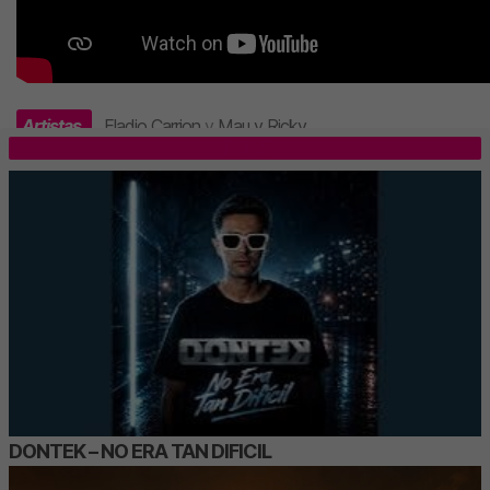
Artistas
Eladio Carrion
y
Mau y Ricky
.
TOP 5
DONTEK – NO ERA TAN DIFICIL