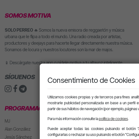
SOMOS MOTIVA
SOLO PERREO
🔥 Somos la nueva emisora de reggaetón y música
urbana que le flipa a todo el mundo. Una radio creada por artistas,
productores y deejays para hacerte llegar directamente nuestra música.
Sonamos de locura y nuestros locutores son la mar de majos.
📱 Descárgate nuestra app o pídele motiva a tu altavoz inteligente.
SÍGUENOS
Consentimiento de Cookies
Utilizamos cookies propias y de terceros para fines analít
mostrarle publicidad personalizada en base a un perfil 
PROGRAMACIÓN
partir de sus hábitos de navegación (por ejemplo, páginas v
Para más información consulte la
política de cookies
.
MJ
Puede aceptar todas las cookies pulsando el botón "
Alan González
configurarlas o rechazar su uso pulsando el botón "Configur
Jesús Sánchez