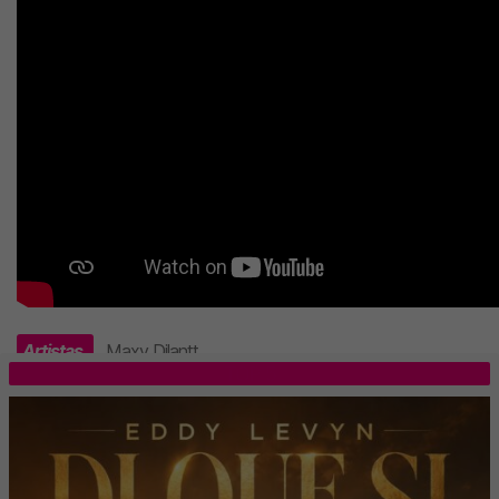
Artistas
Maxy Dilantt
.
TOP 5