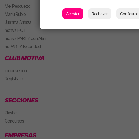
Mel Pescuezo
Aceptar
Rechazar
Configurar
Manu Rubio
Juanma Arriaza
motiva HOT
motiva PARTY con Alan
m. PARTY Extended
CLUB MOTIVA
Iniciar sesión
Regístrate
SECCIONES
Playlist
Concursos
EMPRESAS