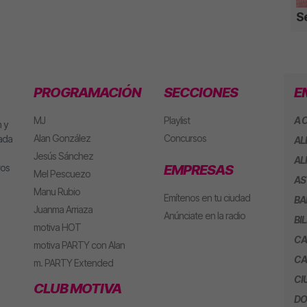
S
PROGRAMACIÓN
SECCIONES
E
MJ
Playlist
A 
 y
Alan González
Concursos
eada
AL
Jesús Sánchez
AL
ros
EMPRESAS
Mel Pescuezo
AS
Manu Rubio
Emítenos en tu ciudad
BA
Juanma Arriaza
Anúnciate en la radio
BI
motiva HOT
CA
motiva PARTY con Alan
CA
m. PARTY Extended
CI
CLUB MOTIVA
DO