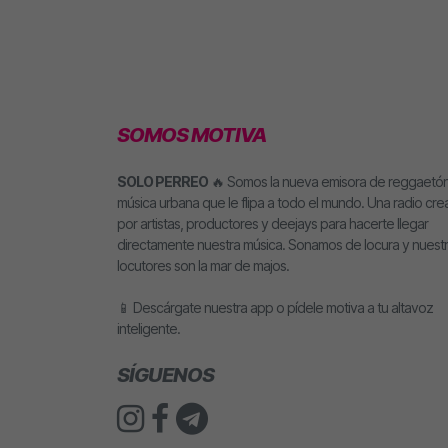
SOMOS MOTIVA
SOLO PERREO
🔥 Somos la nueva emisora de reggaetón
música urbana que le flipa a todo el mundo. Una radio cr
por artistas, productores y deejays para hacerte llegar
directamente nuestra música. Sonamos de locura y nuest
locutores son la mar de majos.
📱 Descárgate nuestra app o pídele motiva a tu altavoz
inteligente.
SÍGUENOS