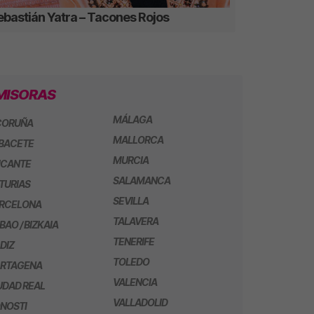
ebastián Yatra – Tacones Rojos
MISORAS
MÁLAGA
CORUÑA
MALLORCA
BACETE
MURCIA
ICANTE
SALAMANCA
TURIAS
SEVILLA
RCELONA
TALAVERA
LBAO / BIZKAIA
TENERIFE
DIZ
TOLEDO
RTAGENA
VALENCIA
UDAD REAL
VALLADOLID
NOSTI