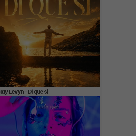
dy Levyn – Di que si