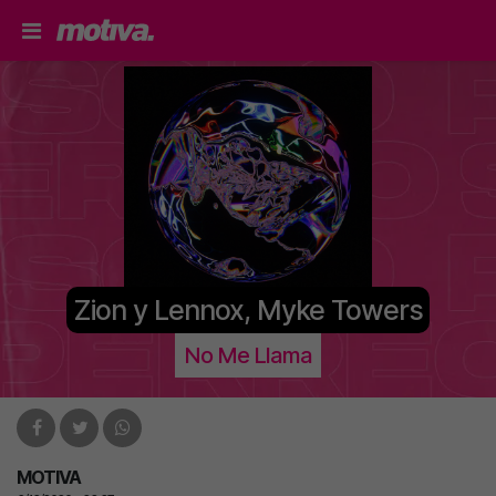
Zion y Lennox, Myke Towers
No Me Llama
MOTIVA