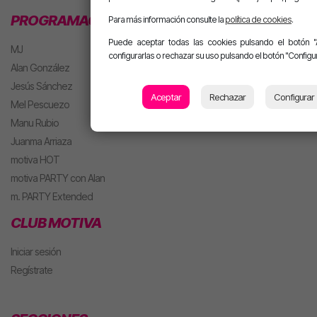
PROGRAMACIÓN
Para más información consulte la
política de cookies
.
Puede aceptar todas las cookies pulsando el botón "
MJ
configurarlas o rechazar su uso pulsando el botón "Configur
Alan González
Jesús Sánchez
Aceptar
Rechazar
Configurar
Mel Pescuezo
Manu Rubio
Juanma Arriaza
motiva HOT
motiva PARTY con Alan
m. PARTY Extended
CLUB MOTIVA
Iniciar sesión
Regístrate