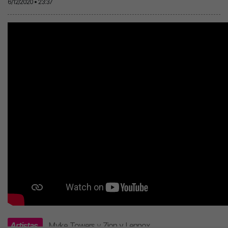
6/12/2020 • 23:37
Artistas
Myke Towers
y
Zion y Lennox
.