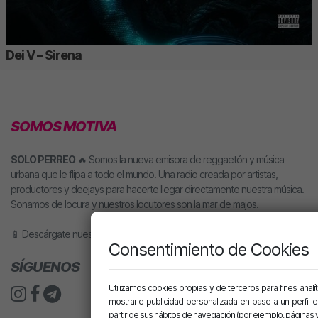
Dei V – Sirena
SOMOS MOTIVA
SOLO PERREO
🔥 Somos la nueva emisora de reggaetón y música
urbana que le flipa a todo el mundo. Una radio creada por artistas,
productores y deejays para hacerte llegar directamente nuestra música.
Sonamos de locura y nuestros locutores son la mar de majos.
📱 Descárgate nuestra app o pídele motiva a tu altavoz inteligente.
Consentimiento de Cookies
SÍGUENOS
Utilizamos cookies propias y de terceros para fines analít
mostrarle publicidad personalizada en base a un perfil 
partir de sus hábitos de navegación (por ejemplo, páginas v