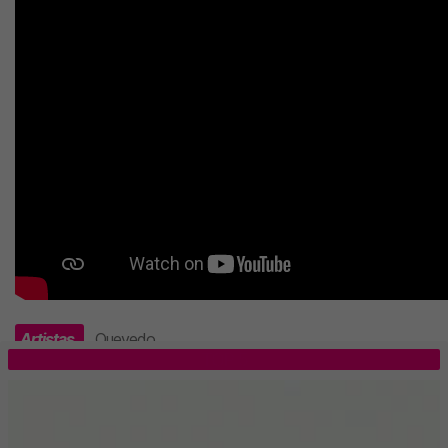
Artistas
Quevedo
.
TOP 5