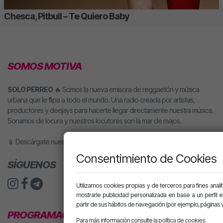
Chesca, Pitbull – Te Quiero Baby
SOMOS MOTIVA
SOLO PERREO
🔥 Somos la nueva emisora de reggaetón y música
urbana que le flipa a todo el mundo. Una radio creada por artistas,
productores y deejays para hacerte llegar directamente nuestra música.
Sonamos de locura y nuestros locutores son la mar de majos.
📱 Descárgate nuestra app o pídele motiva a tu altavoz inteligente.
Consentimiento de Cookies
SÍGUENOS
Utilizamos cookies propias y de terceros para fines analít
mostrarle publicidad personalizada en base a un perfil 
partir de sus hábitos de navegación (por ejemplo, páginas v
PROGRAMACIÓN
Para más información consulte la
política de cookies
.