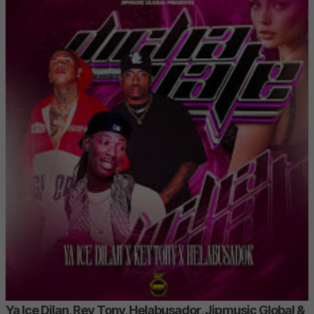
Ya Ice Dilan, Rey Tony, Helabusador, Jipmusic Global &