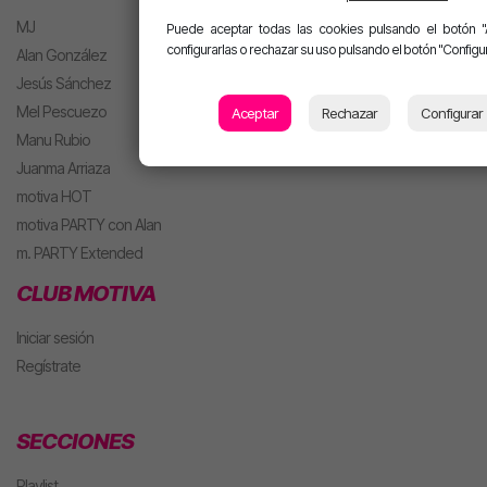
MJ
Puede aceptar todas las cookies pulsando el botón "
configurarlas o rechazar su uso pulsando el botón "Configur
Alan González
Jesús Sánchez
Mel Pescuezo
Aceptar
Rechazar
Configurar
Manu Rubio
Juanma Arriaza
motiva HOT
motiva PARTY con Alan
m. PARTY Extended
CLUB MOTIVA
Iniciar sesión
Regístrate
SECCIONES
Playlist