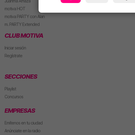
Juanma Arriaza
motiva HOT
motiva PARTY con Alan
m. PARTY Extended
CLUB MOTIVA
Iniciar sesión
Regístrate
SECCIONES
Playlist
Concursos
EMPRESAS
Emítenos en tu ciudad
Anúnciate en la radio