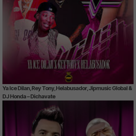
Ya Ice Dilan, Rey Tony, Helabusador, Jipmusic Global &
DJ Honda – Dichavate