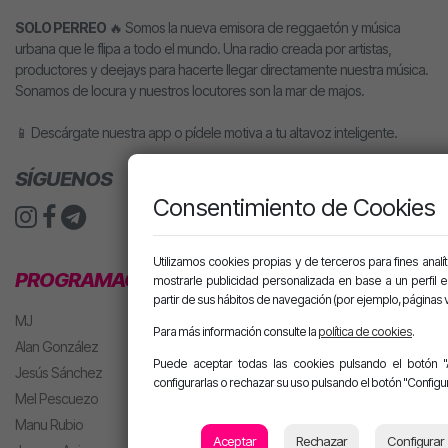
SOLO PERREO
🔥 Somos la nueva emisora de reggaetón y música
urbana que le flipa a todo el mundo. Una radio creada por artistas,
productores y deejays para hacerte llegar directamente nuestra música.
Sonamos de locura y nuestros locutores son la mar de majos.
📱 Descárgate nuestra app o pídele motiva a tu altavoz inteligente.
SÍGUENOS
Consentimiento de Cookies
Utilizamos cookies propias y de terceros para fines analít
PROGRAMACIÓN
mostrarle publicidad personalizada en base a un perfil 
partir de sus hábitos de navegación (por ejemplo, páginas v
MJ
Para más información consulte la
política de cookies
.
Alan González
Puede aceptar todas las cookies pulsando el botón "
Jesús Sánchez
configurarlas o rechazar su uso pulsando el botón "Configur
Mel Pescuezo
Manu Rubio
Aceptar
Rechazar
Configurar