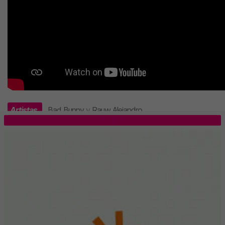
Artistas
Bad Bunny
y
Rauw Alejandro
.
TOP 5