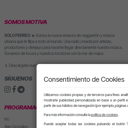
SOMOS MOTIVA
SOLO PERREO
🔥 Somos la nueva emisora de reggaetón y música
urbana que le flipa a todo el mundo. Una radio creada por artistas,
productores y deejays para hacerte llegar directamente nuestra música.
Sonamos de locura y nuestros locutores son la mar de majos.
📱 Descárgate nuestra app o pídele motiva a tu altavoz inteligente.
SÍGUENOS
Consentimiento de Cookies
Utilizamos cookies propias y de terceros para fines analít
mostrarle publicidad personalizada en base a un perfil 
partir de sus hábitos de navegación (por ejemplo, páginas v
PROGRAMACIÓN
Para más información consulte la
política de cookies
.
MJ
Puede aceptar todas las cookies pulsando el botón "
Alan González