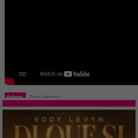
Artistas
Rauw Alejandro
.
TOP 5