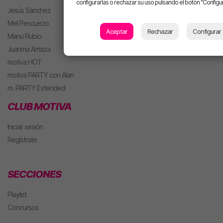
configurarlas o rechazar su uso pulsando el botón "Configur
Jesús Sánchez
Mel Pescuezo
Aceptar
Rechazar
Configurar
Manu Rubio
Juanma Arriaza
motiva HOT
motiva PARTY con Alan
m. PARTY Extended
CLUB MOTIVA
Iniciar sesión
Regístrate
SECCIONES
Playlist
Concursos