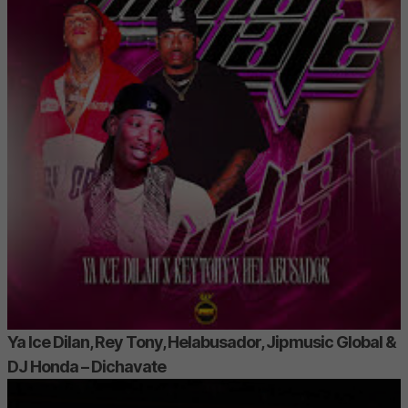
Ya Ice Dilan, Rey Tony, Helabusador, Jipmusic Global &
DJ Honda – Dichavate