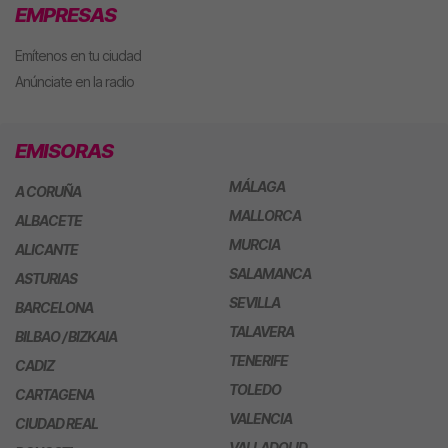
EMPRESAS
Emítenos en tu ciudad
Anúnciate en la radio
EMISORAS
MÁLAGA
A CORUÑA
MALLORCA
ALBACETE
MURCIA
ALICANTE
SALAMANCA
ASTURIAS
SEVILLA
BARCELONA
TALAVERA
BILBAO / BIZKAIA
TENERIFE
CADIZ
TOLEDO
CARTAGENA
VALENCIA
CIUDAD REAL
VALLADOLID