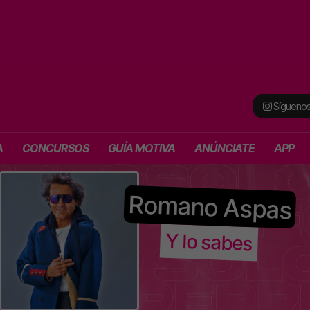
Síguenos
A
CONCURSOS
GUÍA MOTIVA
ANÚNCIATE
APP
Romano Aspas
Y lo sabes