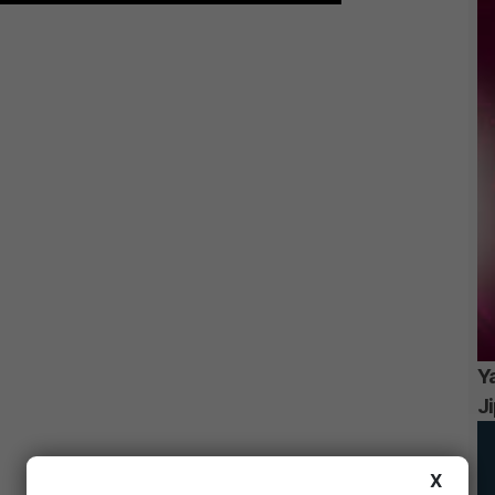
Ya
J
X