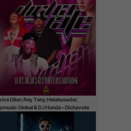
 Ice Dilan, Rey Tony, Helabusador,
ipmusic Global & DJ Honda – Dichavate