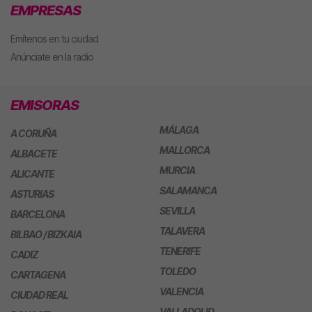
EMPRESAS
Emítenos en tu ciudad
Anúnciate en la radio
EMISORAS
MÁLAGA
A CORUÑA
MALLORCA
ALBACETE
MURCIA
ALICANTE
SALAMANCA
ASTURIAS
SEVILLA
BARCELONA
TALAVERA
BILBAO / BIZKAIA
TENERIFE
CADIZ
TOLEDO
CARTAGENA
VALENCIA
CIUDAD REAL
VALLADOLID