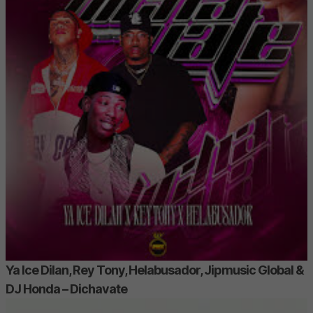
Ya Ice Dilan, Rey Tony, Helabusador, Jipmusic Global &
DJ Honda – Dichavate