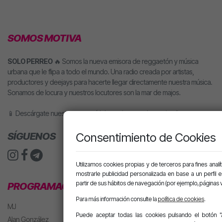
SOMOS MOTIVA
SOLO PERREO
🔥 Somos la nueva emisora de reggaetón y música
urbana que le flipa a todo el mundo. Una radio creada por artistas,
productores y deejays para hacerte llegar directamente nuestra música.
Sonamos de locura y nuestros locutores son la mar de majos.
📱 Descárgate nuestra app o pídele motiva a tu altavoz inteligente.
SÍGUENOS
Consentimiento de Cookies
Utilizamos cookies propias y de terceros para fines analít
mostrarle publicidad personalizada en base a un perfil 
partir de sus hábitos de navegación (por ejemplo, páginas v
PROGRAMACIÓN
Para más información consulte la
política de cookies
.
MJ
Puede aceptar todas las cookies pulsando el botón "
Alan González