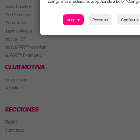
configurarlas o rechazar su uso pulsando el botón "Configur
Jesús Sánchez
Mel Pescuezo
Aceptar
Rechazar
Configurar
Manu Rubio
Juanma Arriaza
motiva HOT
motiva PARTY con Alan
m. PARTY Extended
CLUB MOTIVA
Iniciar sesión
Regístrate
SECCIONES
Playlist
Concursos