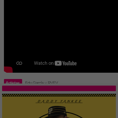
Artistas
Edu García
y
RVFV
.
TOP 5