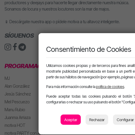
productores y deejays para hacerte llegar directamente nuestra música.
Sonamos de locura y nuestros locutores son la mar de majos.
📱 Descárgate nuestra app o pídele motiva a tu altavoz inteligente.
SÍGUENOS
Consentimiento de Cookies
PROGRAMACIÓN
Utilizamos cookies propias y de terceros para fines analít
mostrarle publicidad personalizada en base a un perfil 
partir de sus hábitos de navegación (por ejemplo, páginas v
MJ
Alan González
Para más información consulte la
política de cookies
.
Jesús Sánchez
Puede aceptar todas las cookies pulsando el botón "
Mel Pescuezo
configurarlas o rechazar su uso pulsando el botón "Configur
Manu Rubio
Juanma Arriaza
Aceptar
Rechazar
Configurar
motiva HOT
motiva PARTY con Alan