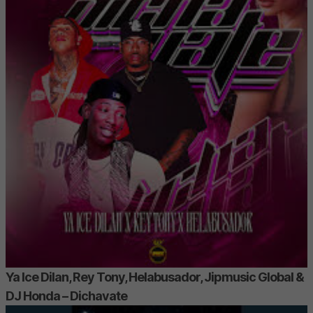
Ya Ice Dilan, Rey Tony, Helabusador, Jipmusic Global &
DJ Honda – Dichavate