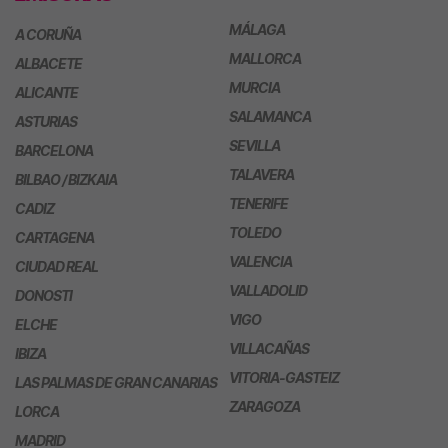
MÁLAGA
A CORUÑA
MALLORCA
ALBACETE
MURCIA
ALICANTE
SALAMANCA
ASTURIAS
SEVILLA
BARCELONA
TALAVERA
BILBAO / BIZKAIA
TENERIFE
CADIZ
TOLEDO
CARTAGENA
VALENCIA
CIUDAD REAL
VALLADOLID
DONOSTI
VIGO
ELCHE
VILLACAÑAS
IBIZA
VITORIA-GASTEIZ
LAS PALMAS DE GRAN CANARIAS
ZARAGOZA
LORCA
MADRID