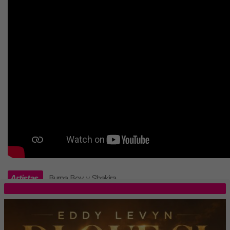
Artistas
Burna Boy
y
Shakira
.
TOP 5