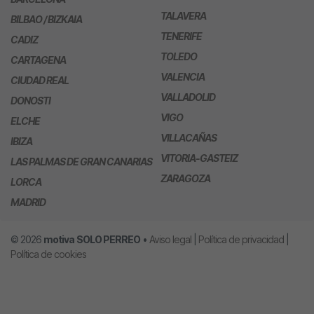
TALAVERA
BILBAO / BIZKAIA
TENERIFE
CADIZ
TOLEDO
CARTAGENA
VALENCIA
CIUDAD REAL
VALLADOLID
DONOSTI
VIGO
ELCHE
VILLACAÑAS
IBIZA
VITORIA-GASTEIZ
LAS PALMAS DE GRAN CANARIAS
ZARAGOZA
LORCA
MADRID
© 2026
motiva
SOLO PERREO
•
Aviso legal
|
Política de privacidad
|
Política de cookies