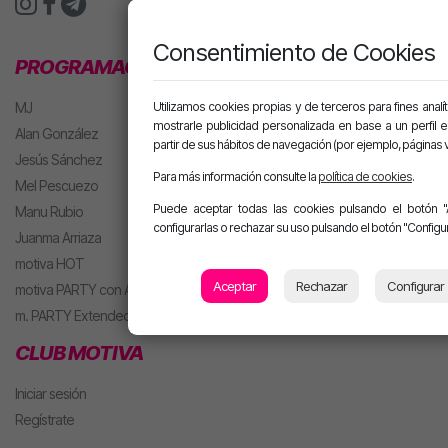
Consentimiento de Cookies
PROGRAMACIÓN
Utilizamos cookies propias y de terceros para fines analít
MJ
mostrarle publicidad personalizada en base a un perfil 
Alan González
partir de sus hábitos de navegación (por ejemplo, páginas v
Jesús Sánchez
Para más información consulte la
política de cookies
.
Mel Pescuezo
Puede aceptar todas las cookies pulsando el botón "
Manu Rubio
configurarlas o rechazar su uso pulsando el botón "Configur
Juanma Arriaza
motiva HOT
Aceptar
Rechazar
Configurar
motiva PARTY con Alan
m. PARTY Extended
CLUB MOTIVA
Iniciar sesión
Regístrate