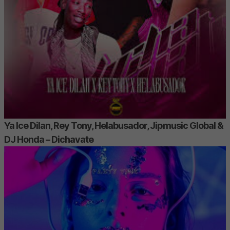
Ya Ice Dilan, Rey Tony, Helabusador, Jipmusic Global &
DJ Honda – Dichavate