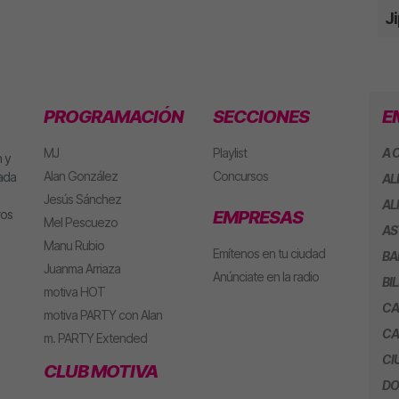
J
PROGRAMACIÓN
SECCIONES
E
MJ
Playlist
A 
 y
Alan González
Concursos
eada
AL
Jesús Sánchez
AL
ros
EMPRESAS
Mel Pescuezo
AS
Manu Rubio
Emítenos en tu ciudad
BA
Juanma Arriaza
Anúnciate en la radio
BI
motiva HOT
CA
motiva PARTY con Alan
CA
m. PARTY Extended
CI
CLUB MOTIVA
DO