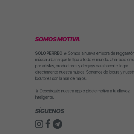
SOMOS MOTIVA
SOLO PERREO
🔥 Somos la nueva emisora de reggaetón
música urbana que le flipa a todo el mundo. Una radio cr
por artistas, productores y deejays para hacerte llegar
directamente nuestra música. Sonamos de locura y nuest
locutores son la mar de majos.
📱 Descárgate nuestra app o pídele motiva a tu altavoz
inteligente.
SÍGUENOS