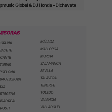
ipmusic Global & DJ Honda – Dichavate
MISORAS
MÁLAGA
CORUÑA
MALLORCA
BACETE
MURCIA
ICANTE
SALAMANCA
TURIAS
SEVILLA
RCELONA
TALAVERA
LBAO / BIZKAIA
TENERIFE
DIZ
TOLEDO
RTAGENA
VALENCIA
UDAD REAL
VALLADOLID
NOSTI