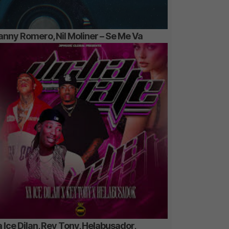
anny Romero, Nil Moliner – Se Me Va
 Ice Dilan, Rey Tony, Helabusador,