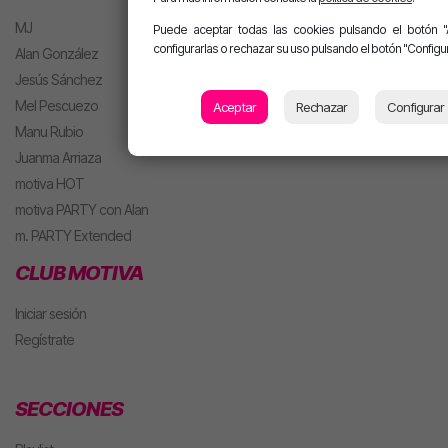
MJ
Puede aceptar todas las cookies pulsando el botón "
configurarlas o rechazar su uso pulsando el botón "Configur
Alan González
Jesús Sánchez
Mel Pescuezo
Aceptar
Rechazar
Configurar
Manu Rubio
Juanma Arriaza
motiva HOT
motiva PARTY con Alan
m. PARTY Extended
CLUB MOTIVA
Iniciar sesión
Regístrate
SECCIONES