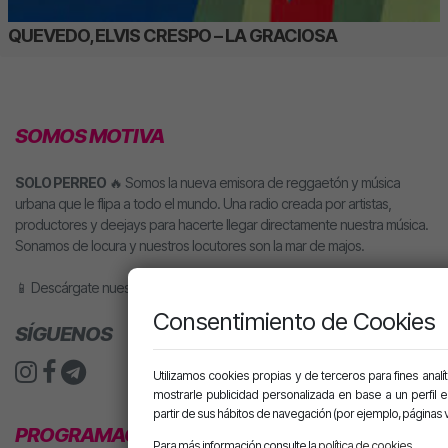
QUEVEDO, ELVIS CRESPO – LA GRACIOSA
SOMOS MOTIVA
SOLO PERREO
🔥 Somos la nueva emisora de reggaetón y música
urbana que le flipa a todo el mundo. Una radio creada por artistas,
productores y deejays para hacerte llegar directamente nuestra música.
Sonamos de locura y nuestros locutores son la mar de majos.
📱 Descárgate nuestra app o pídele motiva a tu altavoz inteligente.
Consentimiento de Cookies
SÍGUENOS
Utilizamos cookies propias y de terceros para fines analít
mostrarle publicidad personalizada en base a un perfil 
partir de sus hábitos de navegación (por ejemplo, páginas v
PROGRAMACIÓN
Para más información consulte la
política de cookies
.