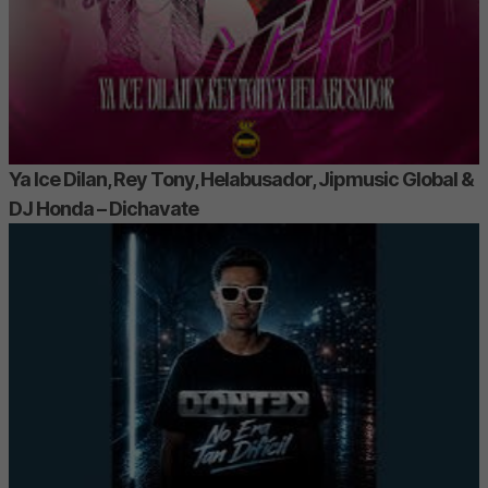
Ya Ice Dilan, Rey Tony, Helabusador, Jipmusic Global &
DJ Honda – Dichavate