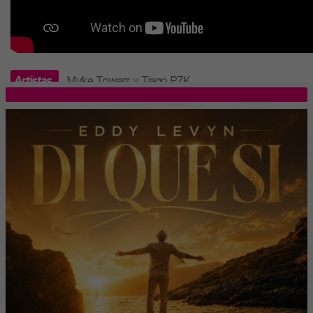
Artistas
Myke Towers
y
Tiago PZK
.
TOP 5