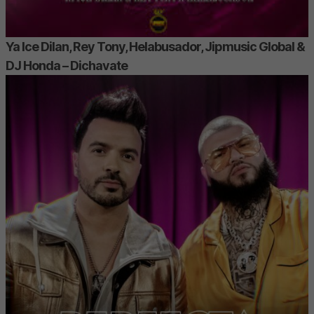
Ya Ice Dilan, Rey Tony, Helabusador, Jipmusic Global &
DJ Honda – Dichavate