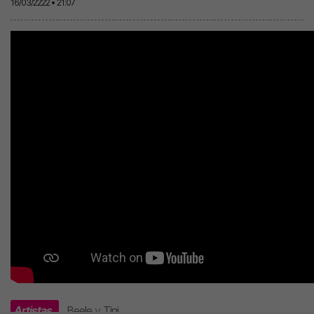
16/03/2222 • 21:07
Artistas
Beele
y
Tini
.