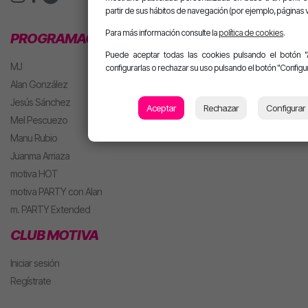
partir de sus hábitos de navegación (por ejemplo, páginas v
Para más información consulte la
política de cookies
.
PROGRAMACIÓN
Puede aceptar todas las cookies pulsando el botón "
MJ
configurarlas o rechazar su uso pulsando el botón "Configur
Alan González
Jesús Sánchez
Aceptar
Rechazar
Configurar
Mel Pescuezo
Manu Rubio
Juanma Arriaza
motiva HOT
motiva PARTY con Alan
m. PARTY Extended
CLUB MOTIVA
Iniciar sesión
Regístrate