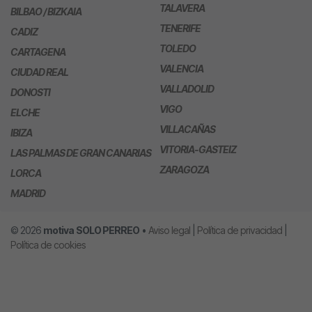
TALAVERA
BILBAO / BIZKAIA
TENERIFE
CADIZ
TOLEDO
CARTAGENA
VALENCIA
CIUDAD REAL
VALLADOLID
DONOSTI
VIGO
ELCHE
VILLACAÑAS
IBIZA
VITORIA-GASTEIZ
LAS PALMAS DE GRAN CANARIAS
ZARAGOZA
LORCA
MADRID
© 2026
motiva
SOLO PERREO
•
Aviso legal
|
Política de privacidad
|
Política de cookies