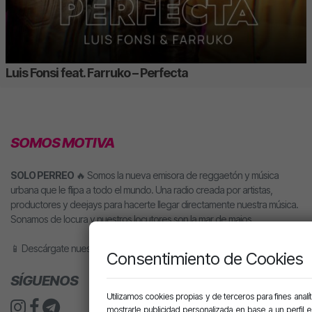
Luis Fonsi feat. Farruko – Perfecta
SOMOS MOTIVA
SOLO PERREO
🔥 Somos la nueva emisora de reggaetón y música
urbana que le flipa a todo el mundo. Una radio creada por artistas,
productores y deejays para hacerte llegar directamente nuestra música.
Sonamos de locura y nuestros locutores son la mar de majos.
📱 Descárgate nuestra app o pídele motiva a tu altavoz inteligente.
Consentimiento de Cookies
SÍGUENOS
Utilizamos cookies propias y de terceros para fines analít
mostrarle publicidad personalizada en base a un perfil 