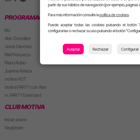
partir de sus hábitos de navegación (por ejemplo, páginas v
Para más información consulte la
política de cookies
.
PROGRAMACIÓN
Puede aceptar todas las cookies pulsando el botón "
MJ
configurarlas o rechazar su uso pulsando el botón "Configur
Alan González
Jesús Sánchez
Aceptar
Rechazar
Configurar
Mel Pescuezo
Manu Rubio
Juanma Arriaza
motiva HOT
motiva PARTY con Alan
m. PARTY Extended
CLUB MOTIVA
Iniciar sesión
Regístrate