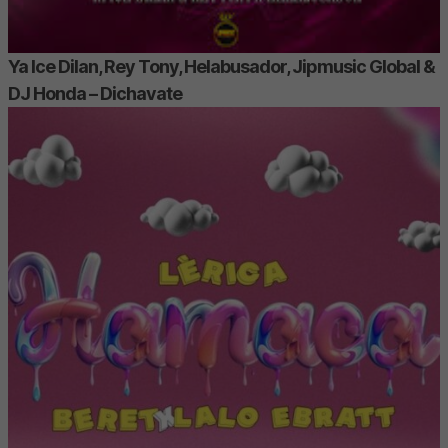
Ya Ice Dilan, Rey Tony, Helabusador, Jipmusic Global &
DJ Honda – Dichavate