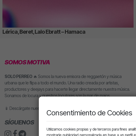
Lérica, Beret, Lalo Ebratt – Hamaca
SOMOS MOTIVA
SOLO PERREO
🔥 Somos la nueva emisora de reggaetón y música
urbana que le flipa a todo el mundo. Una radio creada por artistas,
productores y deejays para hacerte llegar directamente nuestra música.
Sonamos de locura y nuestros locutores son la mar de majos.
📱 Descárgate nuestra app o pídele motiva a tu altavoz inteligente.
Consentimiento de Cookies
SÍGUENOS
Utilizamos cookies propias y de terceros para fines analít
mostrarle publicidad personalizada en base a un perfil 