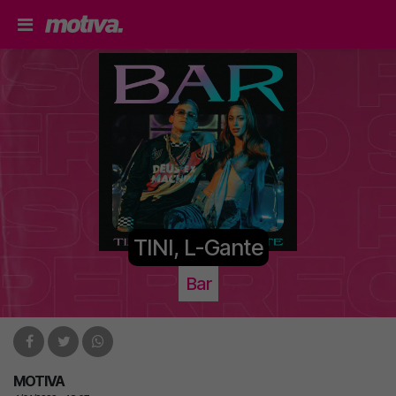
TINI, L-Gante
Bar
MOTIVA