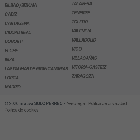
TALAVERA
BILBAO / BIZKAIA
TENERIFE
CADIZ
TOLEDO
CARTAGENA
VALENCIA
CIUDAD REAL
VALLADOLID
DONOSTI
VIGO
ELCHE
VILLACAÑAS
IBIZA
VITORIA-GASTEIZ
LAS PALMAS DE GRAN CANARIAS
ZARAGOZA
LORCA
MADRID
© 2026
motiva
SOLO PERREO
•
Aviso legal
|
Política de privacidad
|
Política de cookies