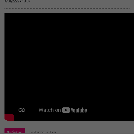
4/01/2222 • 18:07
Artistas
L-Gante
y
Tini
.