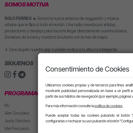
SOMOS MOTIVA
SOLO PERREO
🔥 Somos la nueva emisora de reggaetón y música
urbana que le flipa a todo el mundo. Una radio creada por artistas,
productores y deejays para hacerte llegar directamente nuestra música.
Sonamos de locura y nuestros locutores son la mar de majos.
📱 Descárgate nuestra app o pídele motiva a tu altavoz inteligente.
SÍGUENOS
Consentimiento de Cookies
Utilizamos cookies propias y de terceros para fines analít
mostrarle publicidad personalizada en base a un perfil 
PROGRAMACIÓN
partir de sus hábitos de navegación (por ejemplo, páginas v
MJ
Para más información consulte la
política de cookies
.
Alan González
Puede aceptar todas las cookies pulsando el botón "
Jesús Sánchez
configurarlas o rechazar su uso pulsando el botón "Configur
Mel Pescuezo