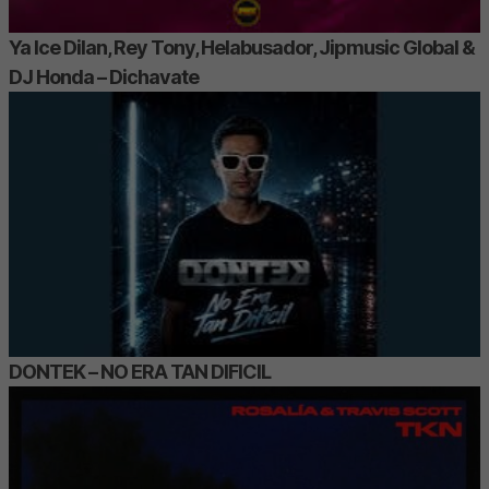
Ya Ice Dilan, Rey Tony, Helabusador, Jipmusic Global &
DJ Honda – Dichavate
DONTEK – NO ERA TAN DIFICIL