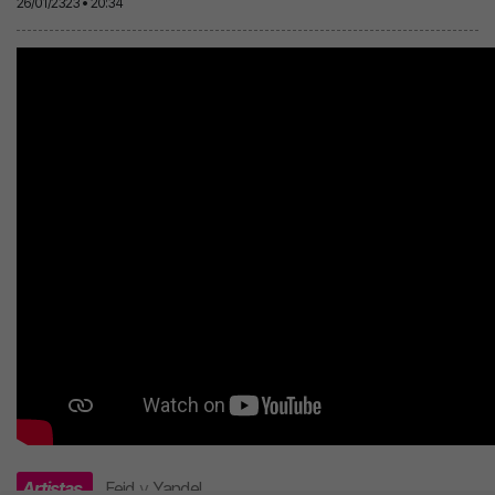
26/01/2323 • 20:34
Artistas
Feid
y
Yandel
.