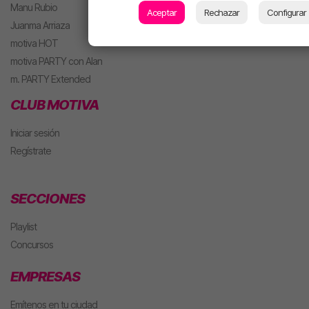
Manu Rubio
Aceptar
Rechazar
Configurar
Juanma Arriaza
motiva HOT
motiva PARTY con Alan
m. PARTY Extended
CLUB MOTIVA
Iniciar sesión
Regístrate
SECCIONES
Playlist
Concursos
EMPRESAS
Emítenos en tu ciudad