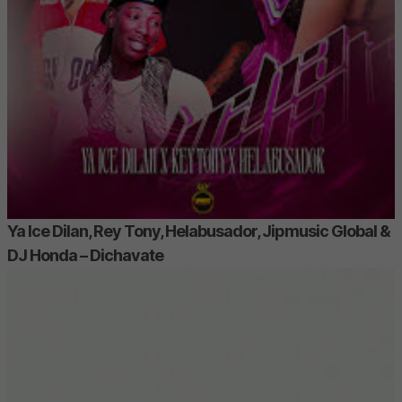
Ya Ice Dilan, Rey Tony, Helabusador, Jipmusic Global &
DJ Honda – Dichavate