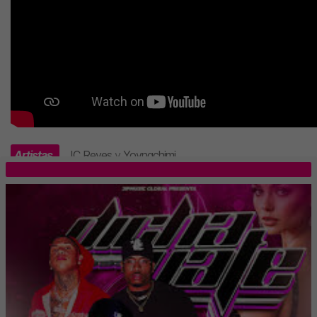
Artistas
JC Reyes
y
Yovngchimi
.
TOP 5