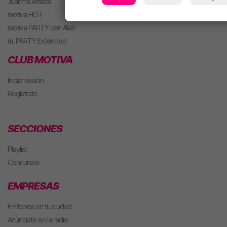
Juanma Arriaza
motiva HOT
motiva PARTY con Alan
m. PARTY Extended
CLUB MOTIVA
Iniciar sesión
Regístrate
SECCIONES
Playlist
Concursos
EMPRESAS
Emítenos en tu ciudad
Anúnciate en la radio