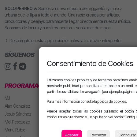
SOLO PERREO
🔥 Somos la nueva emisora de reggaetón y música
urbana que le flipa a todo el mundo. Una radio creada por artistas,
productores y deejays para hacerte llegar directamente nuestra música.
Sonamos de locura y nuestros locutores son la mar de majos.
📱 Descárgate nuestra app o pídele motiva a tu altavoz inteligente.
SÍGUENOS
Consentimiento de Cookies
Utilizamos cookies propias y de terceros para fines analít
PROGRAMACIÓN
mostrarle publicidad personalizada en base a un perfil 
partir de sus hábitos de navegación (por ejemplo, páginas v
MJ
Para más información consulte la
política de cookies
.
Alan González
Puede aceptar todas las cookies pulsando el botón "
Jesús Sánchez
configurarlas o rechazar su uso pulsando el botón "Configur
Mel Pescuezo
Manu Rubio
Aceptar
Rechazar
Configurar