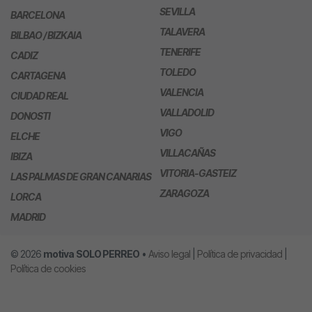
SEVILLA
BARCELONA
TALAVERA
BILBAO / BIZKAIA
TENERIFE
CADIZ
TOLEDO
CARTAGENA
VALENCIA
CIUDAD REAL
VALLADOLID
DONOSTI
VIGO
ELCHE
VILLACAÑAS
IBIZA
VITORIA-GASTEIZ
LAS PALMAS DE GRAN CANARIAS
ZARAGOZA
LORCA
MADRID
© 2026
motiva
SOLO PERREO
•
Aviso legal
|
Política de privacidad
|
Política de cookies