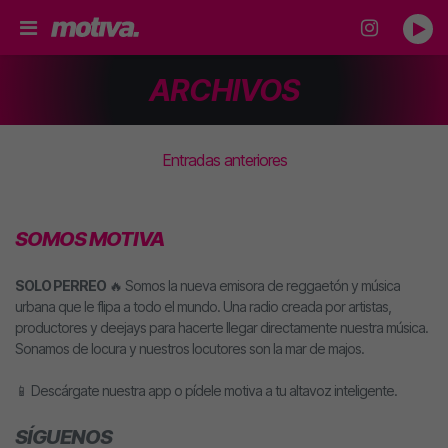
ARCHIVOS
Navegación de entradas
Entradas anteriores
SOMOS MOTIVA
SOLO PERREO
🔥 Somos la nueva emisora de reggaetón y música
urbana que le flipa a todo el mundo. Una radio creada por artistas,
productores y deejays para hacerte llegar directamente nuestra música.
Sonamos de locura y nuestros locutores son la mar de majos.
📱 Descárgate nuestra app o pídele motiva a tu altavoz inteligente.
SÍGUENOS