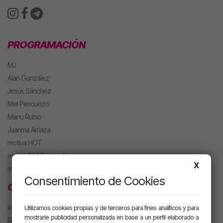
PROGRAMACIÓN
MJ
Alan González
Jesús Sánchez
Mel Pescuezo
Manu Rubio
Juanma Arriaza
motiva HOT
motiva PARTY con Alan
X
m. PARTY Extended
Consentimiento de Cookies
CLUB MOTIVA
Iniciar sesión
Utilizamos cookies propias y de terceros para fines analíticos y para
mostrarle publicidad personalizada en base a un perfil elaborado a
Regístrate