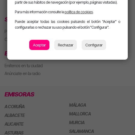
partir de sus hábitos de navegación (por ejemplo, páginas visitadas).
Para más información consulte la
política de cookies
.
SECCIONES
Puede aceptar todas las cookies pulsando el botón "Aceptar" o
configurarlas o rechazar su uso pulsando el botón "Configurar".
Playlist
Concursos
Aceptar
Rechazar
Configurar
EMPRESAS
Emítenos en tu ciudad
Anúnciate en la radio
EMISORAS
MÁLAGA
A CORUÑA
MALLORCA
ALBACETE
MURCIA
ALICANTE
SALAMANCA
ASTURIAS