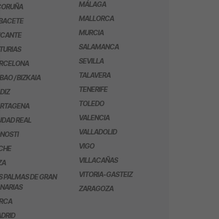
MÁLAGA
CORUÑA
MALLORCA
BACETE
MURCIA
ICANTE
SALAMANCA
TURIAS
SEVILLA
RCELONA
TALAVERA
LBAO / BIZKAIA
TENERIFE
DIZ
TOLEDO
RTAGENA
VALENCIA
UDAD REAL
VALLADOLID
NOSTI
VIGO
CHE
VILLACAÑAS
ZA
VITORIA-GASTEIZ
S PALMAS DE GRAN
NARIAS
ZARAGOZA
RCA
DRID