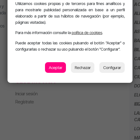
Utilizamos cookies propias y de terceros para fines analíticos y
MJ
Playlist
A 
 y
para mostrarle publicidad personalizada en base a un perfil
Alan González
Concursos
eada
AL
elaborado a partir de sus hábitos de navegación (por ejemplo,
Jesús Sánchez
páginas visitadas).
AL
ros
EMPRESAS
Mel Pescuezo
AS
Para más información consulte la
política de cookies
.
Manu Rubio
Emítenos en tu ciudad
BA
Puede aceptar todas las cookies pulsando el botón "Aceptar" o
Juanma Arriaza
Anúnciate en la radio
configurarlas o rechazar su uso pulsando el botón "Configurar".
BI
motiva HOT
CA
motiva PARTY con Alan
Aceptar
Rechazar
Configurar
CA
m. PARTY Extended
CI
CLUB MOTIVA
DO
Iniciar sesión
EL
Regístrate
IBI
LA
CA
LO
MA