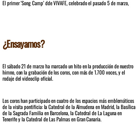
El primer ‘Song Camp’ dde VIVAFE, celebrado el pasado 5 de marzo,  
reunió a algunos de los compositores y artistas con mayor proyección 
en plataformas digitales. 
El proceso incluyó también una convocatoria abierta en redes sociales 
que permitió incorporar nuevos talentos, como el de Marcos Ricbour, 
seleccionado a través de dicha iniciativa y que se une a voces 
¿Ensayamos?
procedentes de comunidades referentes como Hakuna y TUYO. de la 
música que escuchan, componen o interpretan.
El sábado 21 de marzo ha marcado un hito en la producción de nuestro 
himno, con la grabación de los coros, con más de 1.700 voces, y el 
rodaje del videoclip oficial. 
Los coros han participado en cuatro de los espacios más emblemáticos 
de la visita pontificia: la Catedral de la Almudena en Madrid, la Basílica 
de la Sagrada Familia en Barcelona, la Catedral de La Laguna en 
Tenerife y la Catedral de Las Palmas en Gran Canaria.