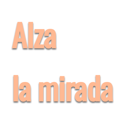
Alza
la mirada