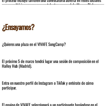
El proceso incluyó también una convocatoria abierta en redes sociales 
que permitió incorporar nuevos talentos, como el de Marcos Ricbour, 
seleccionado a través de dicha iniciativa y que se une a voces 
procedentes de comunidades referentes como Hakuna y TUYO. de la 
música que escuchan, componen o interpretan.
¿Ensayamos?
¿Quieres una plaza en el VIVAFE SongCamp?
El próximo 5 de marzo tendrá lugar una sesión de composición en el 
Halley Hub (Madrid).
Entra en nuestro perfil de Instagram o TikTok y entérate de cómo 
participar.
El equipo de VIVAFE seleccionará a un participante basándose en el 