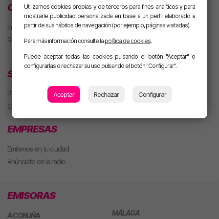
CLUB MOTIVA
Utilizamos cookies propias y de terceros para fines analíticos y para
mostrarle publicidad personalizada en base a un perfil elaborado a
partir de sus hábitos de navegación (por ejemplo, páginas visitadas).
Iniciar sesión
Regístrate
Para más información consulte la
política de cookies
.
Puede aceptar todas las cookies pulsando el botón "Aceptar" o
configurarlas o rechazar su uso pulsando el botón "Configurar".
SECCIONES
Playlist
Aceptar
Rechazar
Configurar
Concursos
EMPRESAS
Emítenos en tu ciudad
Anúnciate en la radio
EMISORAS
MÁLAGA
A CORUÑA