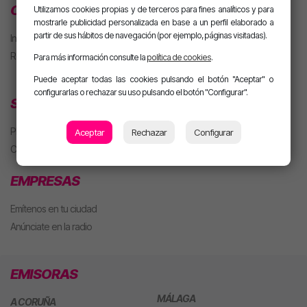
CLUB MOTIVA
Utilizamos cookies propias y de terceros para fines analíticos y para
mostrarle publicidad personalizada en base a un perfil elaborado a
partir de sus hábitos de navegación (por ejemplo, páginas visitadas).
Iniciar sesión
Regístrate
Para más información consulte la
política de cookies
.
Puede aceptar todas las cookies pulsando el botón "Aceptar" o
configurarlas o rechazar su uso pulsando el botón "Configurar".
SECCIONES
Playlist
Aceptar
Rechazar
Configurar
Concursos
EMPRESAS
Emítenos en tu ciudad
Anúnciate en la radio
EMISORAS
MÁLAGA
A CORUÑA