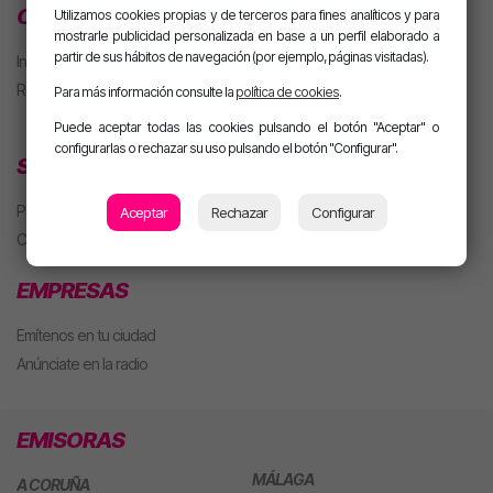
CLUB MOTIVA
Utilizamos cookies propias y de terceros para fines analíticos y para
mostrarle publicidad personalizada en base a un perfil elaborado a
partir de sus hábitos de navegación (por ejemplo, páginas visitadas).
Iniciar sesión
Regístrate
Para más información consulte la
política de cookies
.
Puede aceptar todas las cookies pulsando el botón "Aceptar" o
configurarlas o rechazar su uso pulsando el botón "Configurar".
SECCIONES
Playlist
Aceptar
Rechazar
Configurar
Concursos
EMPRESAS
Emítenos en tu ciudad
Anúnciate en la radio
EMISORAS
MÁLAGA
A CORUÑA