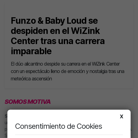
Funzo & Baby Loud se
despiden en el WiZink
Center tras una carrera
imparable
El dúo alicantino despide su carrera en el WiZink Center
con un espectáculo lleno de emoción y nostalgia tras una
meteórica ascensión
SOMOS MOTIVA
X
SOLO PERREO
🔥 Somos la nueva emisora de reggaetón y música
urbana que le flipa a todo el mundo. Una radio creada por artistas,
Consentimiento de Cookies
productores y deejays para hacerte llegar directamente nuestra música.
Sonamos de locura y nuestros locutores son la mar de majos.