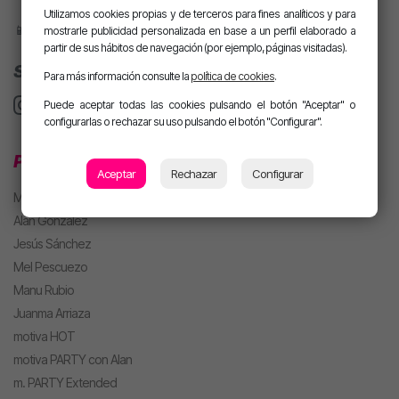
Utilizamos cookies propias y de terceros para fines analíticos y para
📱 Descárgate nuestra app o pídele motiva a tu altavoz inteligente.
mostrarle publicidad personalizada en base a un perfil elaborado a
partir de sus hábitos de navegación (por ejemplo, páginas visitadas).
SÍGUENOS
Para más información consulte la
política de cookies
.
Puede aceptar todas las cookies pulsando el botón "Aceptar" o
configurarlas o rechazar su uso pulsando el botón "Configurar".
PROGRAMACIÓN
Aceptar
Rechazar
Configurar
MJ
Alan González
Jesús Sánchez
Mel Pescuezo
Manu Rubio
Juanma Arriaza
motiva HOT
motiva PARTY con Alan
m. PARTY Extended