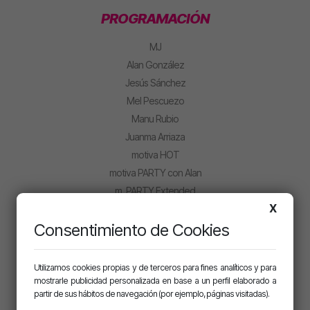
PROGRAMACIÓN
MJ
Alan González
Jesús Sánchez
Mel Pescuezo
Manu Rubio
Juanma Arriaza
motiva HOT
motiva PARTY con Alan
m. PARTY Extended
X
CLUB MOTIVA
Consentimiento de Cookies
Iniciar sesión
Regístrate
Utilizamos cookies propias y de terceros para fines analíticos y para
mostrarle publicidad personalizada en base a un perfil elaborado a
partir de sus hábitos de navegación (por ejemplo, páginas visitadas).