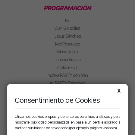
PROGRAMACIÓN
MJ
Alan González
Jesús Sánchez
Mel Pescuezo
Manu Rubio
Juanma Arriaza
motiva HOT
motiva PARTY con Alan
m. PARTY Extended
X
CLUB MOTIVA
Consentimiento de Cookies
Iniciar sesión
Regístrate
Utilizamos cookies propias y de terceros para fines analíticos y para
mostrarle publicidad personalizada en base a un perfil elaborado a
partir de sus hábitos de navegación (por ejemplo, páginas visitadas).