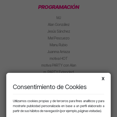
PROGRAMACIÓN
MJ
Alan González
Jesús Sánchez
Mel Pescuezo
Manu Rubio
Juanma Arriaza
motiva HOT
motiva PARTY con Alan
m. PARTY Extended
X
CLUB MOTIVA
Consentimiento de Cookies
Iniciar sesión
Regístrate
Utilizamos cookies propias y de terceros para fines analíticos y para
mostrarle publicidad personalizada en base a un perfil elaborado a
partir de sus hábitos de navegación (por ejemplo, páginas visitadas).