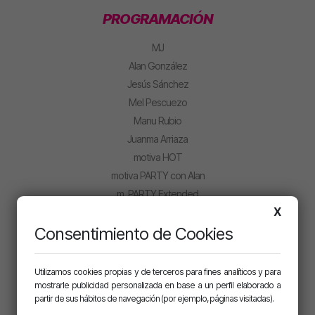
PROGRAMACIÓN
MJ
Alan González
Jesús Sánchez
Mel Pescuezo
Manu Rubio
Juanma Arriaza
motiva HOT
motiva PARTY con Alan
m. PARTY Extended
X
CLUB MOTIVA
Consentimiento de Cookies
Iniciar sesión
Regístrate
Utilizamos cookies propias y de terceros para fines analíticos y para
mostrarle publicidad personalizada en base a un perfil elaborado a
partir de sus hábitos de navegación (por ejemplo, páginas visitadas).