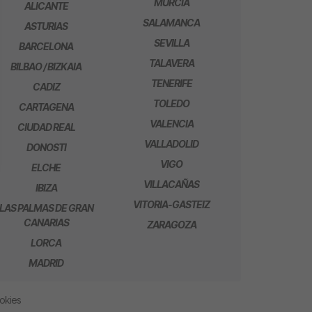
MURCIA
ALICANTE
SALAMANCA
ASTURIAS
SEVILLA
BARCELONA
TALAVERA
BILBAO / BIZKAIA
TENERIFE
CADIZ
TOLEDO
CARTAGENA
VALENCIA
CIUDAD REAL
VALLADOLID
DONOSTI
VIGO
ELCHE
VILLACAÑAS
IBIZA
VITORIA-GASTEIZ
LAS PALMAS DE GRAN
CANARIAS
ZARAGOZA
LORCA
MADRID
ookies