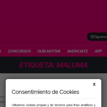
Síguenos
A
CONCURSOS
GUÍA MOTIVA
ANÚNCIATE
APP
ETIQUETA:
MALUMA
X
PROGRAMACIÓN
SECCIONES
Consentimiento de Cookies
MJ
Playlist
n y
Alan González
Concursos
eada
Utilizamos cookies propias y de terceros para fines analíticos y