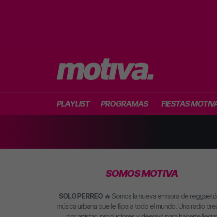
PLAYLIST
PROGRAMAS
FIESTAS MOTIV
SOMOS MOTIVA
SOLO PERREO
🔥 Somos la nueva emisora de reggaetó
música urbana que le flipa a todo el mundo. Una radio cr
por artistas, productores y deejays para hacerte llegar