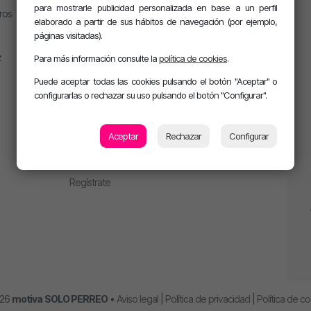
Jesús Sánchez
para mostrarle publicidad personalizada en base a un perfil
ros
EMPRESAS
Mel Pescuezo
elaborado a partir de sus hábitos de navegación (por ejemplo,
páginas visitadas).
Manu Rubio
Emítenos en tu ciudad
Juanma Arriaza
z
Para más información consulte la
política de cookies
.
Anúnciate en la radio
motiva HOT
Puede aceptar todas las cookies pulsando el botón "Aceptar" o
motiva PARTY con Alan
configurarlas o rechazar su uso pulsando el botón "Configurar".
m. PARTY Extended
CLUB MOTIVA
Aceptar
Rechazar
Configurar
Iniciar sesión
Regístrate
026
motiva
SOLO PERREO
•
Aviso legal
|
Política de privacidad
|
Política de c