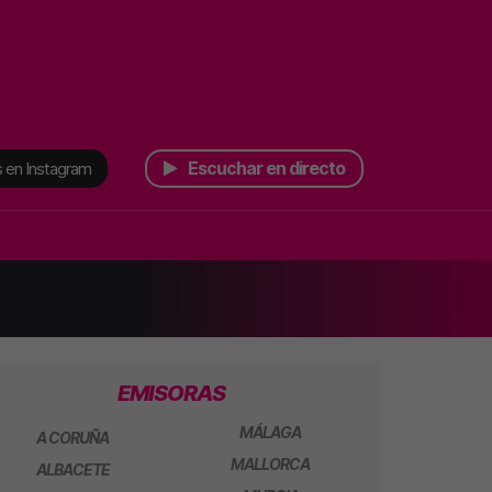
Escuchar en directo
 en Instagram
EMISORAS
MÁLAGA
A CORUÑA
MALLORCA
ALBACETE