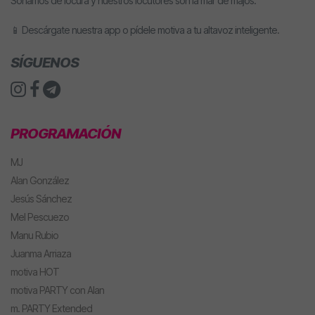
Sonamos de locura y nuestros locutores son la mar de majos.
📱 Descárgate nuestra app o pídele motiva a tu altavoz inteligente.
SÍGUENOS
PROGRAMACIÓN
MJ
Alan González
Jesús Sánchez
Mel Pescuezo
Manu Rubio
Juanma Arriaza
motiva HOT
motiva PARTY con Alan
m. PARTY Extended