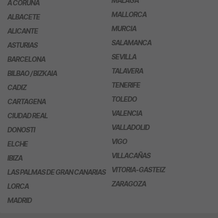
MÁLAGA
A CORUÑA
MALLORCA
ALBACETE
MURCIA
ALICANTE
SALAMANCA
ASTURIAS
SEVILLA
BARCELONA
TALAVERA
BILBAO / BIZKAIA
TENERIFE
CADIZ
TOLEDO
CARTAGENA
VALENCIA
CIUDAD REAL
VALLADOLID
DONOSTI
VIGO
ELCHE
VILLACAÑAS
IBIZA
VITORIA-GASTEIZ
LAS PALMAS DE GRAN CANARIAS
ZARAGOZA
LORCA
MADRID