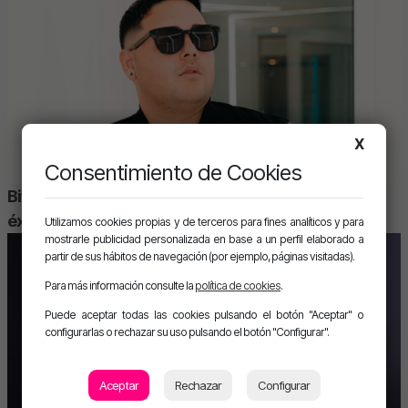
X
Consentimiento de Cookies
Bifi, el productor multiplatino de los reguetoneros de
éxito
Utilizamos cookies propias y de terceros para fines analíticos y para
mostrarle publicidad personalizada en base a un perfil elaborado a
partir de sus hábitos de navegación (por ejemplo, páginas visitadas).
Para más información consulte la
política de cookies
.
Puede aceptar todas las cookies pulsando el botón "Aceptar" o
configurarlas o rechazar su uso pulsando el botón "Configurar".
Aceptar
Rechazar
Configurar