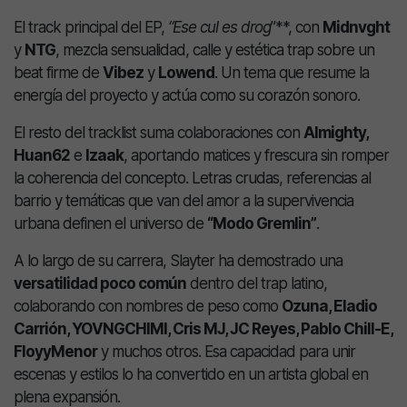
El track principal del EP,
“Ese cul es drog
”**, con
Midnvght
y
NTG
, mezcla sensualidad, calle y estética trap sobre un
beat firme de
Vibez
y
Lowend
. Un tema que resume la
energía del proyecto y actúa como su corazón sonoro.
El resto del tracklist suma colaboraciones con
Almighty,
Huan62
e
Izaak
, aportando matices y frescura sin romper
la coherencia del concepto. Letras crudas, referencias al
barrio y temáticas que van del amor a la supervivencia
urbana definen el universo de
“Modo Gremlin”
.
A lo largo de su carrera, Slayter ha demostrado una
versatilidad poco común
dentro del trap latino,
colaborando con nombres de peso como
Ozuna, Eladio
Carrión, YOVNGCHIMI, Cris MJ, JC Reyes, Pablo Chill-E,
FloyyMenor
y muchos otros. Esa capacidad para unir
escenas y estilos lo ha convertido en un artista global en
plena expansión.