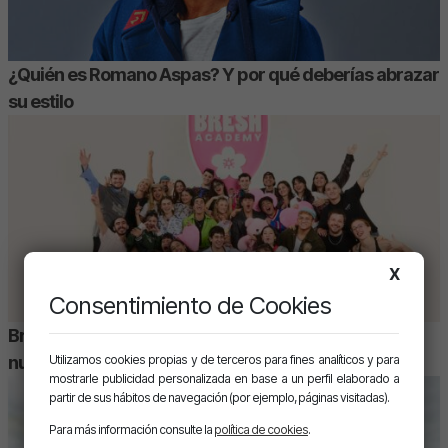
¿Quién es Romano Aspas? Y por qué deberías abrazar
su estilo
X
Consentimiento de Cookies
Bresh Academy llega a Madrid para descubrir a los
Utilizamos cookies propias y de terceros para fines analíticos y para
nuevos talentos del entretenimiento
mostrarle publicidad personalizada en base a un perfil elaborado a
partir de sus hábitos de navegación (por ejemplo, páginas visitadas).
Para más información consulte la
política de cookies
.